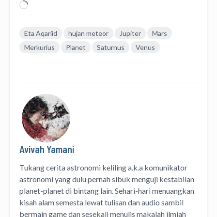
Memuat...
Eta Aqariid
hujan meteor
Jupiter
Mars
Merkurius
Planet
Saturnus
Venus
Avivah Yamani
Tukang cerita astronomi keliling
a.k.a
komunikator
astronomi
yang dulu pernah sibuk menguji kestabilan
planet-planet di bintang lain. Sehari-hari menuangkan
kisah alam semesta lewat
tulisan
dan
audio
sambil
bermain game dan sesekali menulis
makalah ilmiah