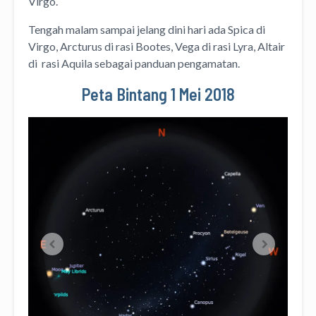
Virgo.
Tengah malam sampai jelang dini hari ada Spica di
Virgo, Arcturus di rasi Bootes, Vega di rasi Lyra, Altair
di rasi Aquila sebagai panduan pengamatan.
Peta Bintang 1 Mei 2018