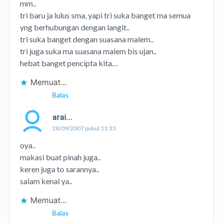
mm..
tri baru ja lulus sma, yapi tri suka banget ma semua
yng berhubungan dengan langit..
tri suka banget dengan suasana malem..
tri juga suka ma suasana malem bis ujan..
hebat banget pencipta kita…
Memuat...
Balas
arai...
28/09/2007 pukul 11:33
oya..
makasi buat pinah juga..
keren juga to sarannya..
salam kenal ya..
Memuat...
Balas