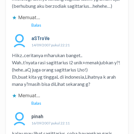
(berhubung aku berzodiak sagittarius…hehehe…)
Memuat...
Balas
aSTroVe
14/09/2007 pukul 22:21
Hikz..ceritanya m’harukan banget..
Wah..t’nyata rasi sagittarius i2 unik+menakjubkan y?!
(hehe..aQ juga orang sagittarius Lho!)
Eh,buat kita yg tinggaL di indonesia,Lihatnya k arah
mana y?masih bisa diLihat sekarang g?
Memuat...
Balas
pinah
16/09/2007 pukul 22:11
kalau mau lihat sagittarius, coba bayangkan garis