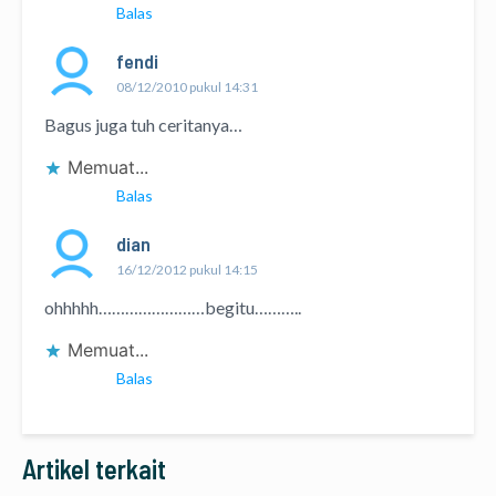
Balas
fendi
08/12/2010 pukul 14:31
Bagus juga tuh ceritanya…
Memuat...
Balas
dian
16/12/2012 pukul 14:15
ohhhhh……………………begitu………..
Memuat...
Balas
Artikel terkait