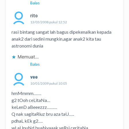
Balas
rito
13/03/2008 pukul 12:52
rasi bintang sangat lah bagus dipekenalkan kepada
anak2 dari sedini mungkin,agar anak2 kita tau
astronomi dunia
Memuat...
Balas
vee
10/01/2009 pukul 10:05
hmMmmm…….
g2 tOoh ceLitaNa…
keLenD aBeeezzz………
Q nak sagitaRiuz bru aza taU…..
pdhaL kEk g2….
wLaUpuNd buaNyaaak veRsi ceritaNa…