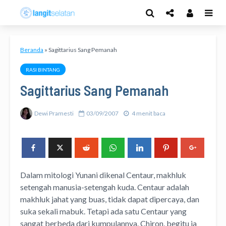
Beranda
»
Sagittarius Sang Pemanah
RASI BINTANG
Sagittarius Sang Pemanah
Dewi Pramesti
03/09/2007
4 menit baca
Dalam mitologi Yunani dikenal Centaur, makhluk
setengah manusia-setengah kuda. Centaur adalah
makhluk jahat yang buas, tidak dapat dipercaya, dan
suka sekali mabuk. Tetapi ada satu Centaur yang
sangat berbeda dari kumpulannya. Chiron, begitu ia