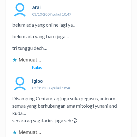
arai
03/10/2007 pukul 10:47
belum ada yang online lagi ya..
belum ada yang baru juga…
tri tunggu dech…
Memuat...
Balas
igloo
05/01/2008 pukul 18:40
Disamping Centaur, aq juga suka pegasus, unicorn…
semua yang berhubungan ama mitologi yunani and
kuda…
secara aq sagitarius juga seh 🙂
Memuat...