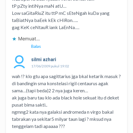
tP pZty intiNya maN atU…
Low saGitaRiuZ itu ttP mC sEteNgah kuDa yang
taBiatNya baEek kEk cHiRon…..
gag KeK ceNtauR iank LaEnNa….
Memuat...
Balas
silmi azhari
17/06/2009 pukul 19:02
wah !? klo gtu apa sagittarius jga bkal ketarik masuk ?
di bandingin sma konstelasi rigil centaurus agak
sama…(tapi beda)2 2 nya juga keren…
ak juga baru tau klo ada black hole sekuat itu d deket
pusat bima sakti..
ngmng2 kata nya galaksi andromeda n virgo bakal
tabrakan ya sekitar5 milyar taun lagi ? mksud nya
tenggelam tadi apaaaa ???