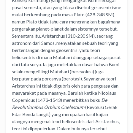
Konsep kosmologi yang mengangkat Bumi sebagai
pusat semesta, atau yang biasa disebut gesosentrisme
mulai berkembang pada masa Plato (429-348 SM),
namun Plato tidak tahu cara menerangkan bagaimana
pergerakan planet-planet dalam sistemnya tersebut.
Sementara itu, Aristarchus (310-230 SM), seorang
astronom dari Samos, menyatakan sebuah teori yang
bertentangan dengan geosentris, yaitu teori
heliosentris di mana Matahari dianggap sebagai pusat
dari tata surya. Ia juga meletakkan dasar bahwa Bumi
selain mengelilingi Matahari (berevolusi) juga
berputar pada porosnya (berotasi). Sayangnya teori
Aristarchus ini tidak digubris oleh para penguasa dan
masyarakat pada masanya. Barulah ketika Nicolaus
Copernicus (1473-1543) menerbitkan buku
De
Revolutionibus Orbium Coelestium
(Revolusi Gerak
Edar Benda Langit) yang merupakan hasil kajian
ulangnya mengenai teori heliosentris dari Aristarchus,
teori ini dipopulerkan. Dalam bukunya tersebut