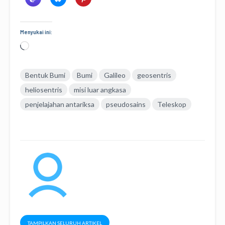
Menyukai ini:
Memuat...
Bentuk Bumi
Bumi
Galileo
geosentris
heliosentris
misi luar angkasa
penjelajahan antariksa
pseudosains
Teleskop
TAMPILKAN SELURUH ARTIKEL