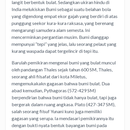
langit berbentuk bulat. Sedangkan ukiran hindu di
India melukiskan Bumi sebagai suatu belahan bola
yang digendong empat ekor gajah yang berdiri di atas
punggung seekor kura-kura raksasa, yang berenang
mengarungi samudera alam semesta. Ini
mencerminkan pergantian musim. Bumi dianggap
mempunyai “tepi” yang jelas, lalu seorang pelaut yang
kurang waspada dapat tergelincir di tepi itu.
Barulah pemikiran mengenai bumi yang bulat muncul
oleh pandangan Thales sejak tahun 600 SM, Thales,
seorang ahli filsafat dari kota Miletus,
mengemukakakn gagasan bahwa bumi bulat. Dua
abad kemudian, Pythagoras (572-429 SM)
berpendirian bahwa bumi tidak hanya bulat, tapi juga
bergerak dalam ruang angkasa. Plato (427-347 SM),
salah seorang filsuf Yunani kuno juga memiliki
gagasan yang serupa. Ia mendasari pemikirannya itu
dengan bukti nyata bentuk bayangan bumi pada