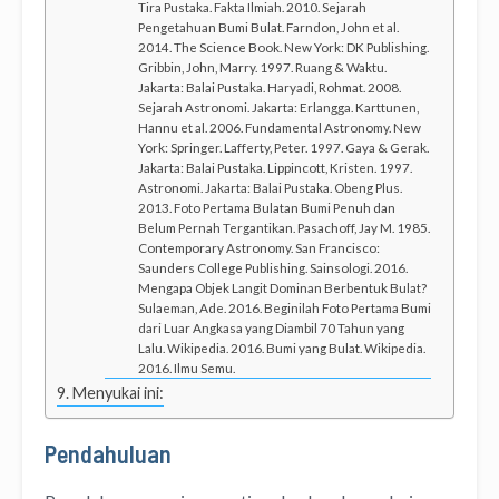
Tira Pustaka. Fakta Ilmiah. 2010. Sejarah
Pengetahuan Bumi Bulat. Farndon, John et al.
2014. The Science Book. New York: DK Publishing.
Gribbin, John, Marry. 1997. Ruang & Waktu.
Jakarta: Balai Pustaka. Haryadi, Rohmat. 2008.
Sejarah Astronomi. Jakarta: Erlangga. Karttunen,
Hannu et al. 2006. Fundamental Astronomy. New
York: Springer. Lafferty, Peter. 1997. Gaya & Gerak.
Jakarta: Balai Pustaka. Lippincott, Kristen. 1997.
Astronomi. Jakarta: Balai Pustaka. Obeng Plus.
2013. Foto Pertama Bulatan Bumi Penuh dan
Belum Pernah Tergantikan. Pasachoff, Jay M. 1985.
Contemporary Astronomy. San Francisco:
Saunders College Publishing. Sainsologi. 2016.
Mengapa Objek Langit Dominan Berbentuk Bulat?
Sulaeman, Ade. 2016. Beginilah Foto Pertama Bumi
dari Luar Angkasa yang Diambil 70 Tahun yang
Lalu. Wikipedia. 2016. Bumi yang Bulat. Wikipedia.
2016. Ilmu Semu.
Menyukai ini:
Pendahuluan