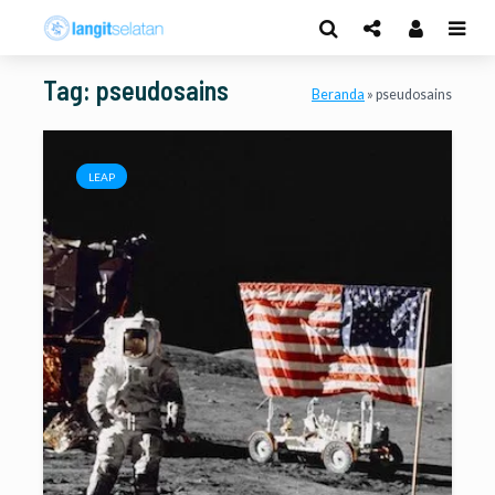
Tag: pseudosains
Beranda
»
pseudosains
LEAP