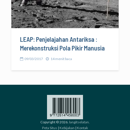
LEAP: Penjelajahan Antariksa :
Merekonstruksi Pola Pikir Manusia
09/03/2017
14 menit baca
Copyright © 2026.
langitselatan
.
Peta Situs
|
Kebijakan
|
Kontak