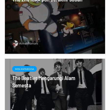
Avivah Yamani
MISI ANTARIKSA
The Beatles Mengarungi Alam
Semesta