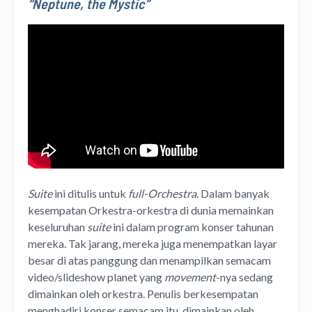
“Neptune, the Mystic”
Suite
ini ditulis untuk
full-Orchestra
. Dalam banyak
kesempatan Orkestra-orkestra di dunia memainkan
keseluruhan
suite
ini dalam program konser tahunan
mereka. Tak jarang, mereka juga menempatkan layar
besar di atas panggung dan menampilkan semacam
video/slideshow planet yang
movement
-nya sedang
dimainkan oleh orkestra. Penulis berkesempatan
menghadiri konser semacam itu, dimainkan oleh