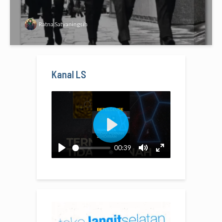
Ratna Satyaningsih
Kanal LS