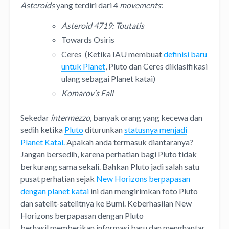
Asteroids
yang terdiri dari 4
movements
:
Asteroid 4719: Toutatis
Towards Osiris
Ceres (Ketika IAU membuat
definisi baru
untuk Planet
, Pluto dan Ceres diklasifikasi
ulang sebagai Planet katai)
Komarov’s Fall
Sekedar
intermezzo
, banyak orang yang kecewa dan
sedih ketika
Pluto
diturunkan
statusnya menjadi
Planet Katai.
Apakah anda termasuk diantaranya?
Jangan bersedih, karena perhatian bagi Pluto tidak
berkurang sama sekali. Bahkan Pluto jadi salah satu
pusat perhatian sejak
New Horizons berpapasan
dengan planet katai
ini dan mengirimkan foto Pluto
dan satelit-satelitnya ke Bumi. Keberhasilan New
Horizons berpapasan dengan Pluto
berhasil memberikan informasi baru dan menghantar