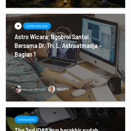
ASTRO WICARA
Astro Wicara: Ngobrol Santai
Bersama Dr. Tri. L. Astraatmadja –
Bagian 1
Avivah Yamani
Wicak S
KOMUNITAS
The 2nd IOAA pun berakhir sudah