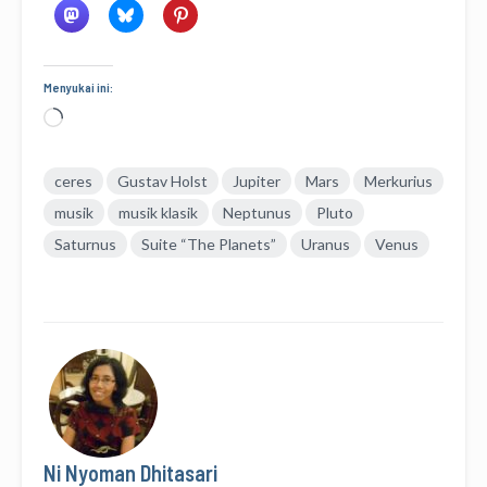
Menyukai ini:
Memuat...
ceres
Gustav Holst
Jupiter
Mars
Merkurius
musik
musik klasik
Neptunus
Pluto
Saturnus
Suite “The Planets”
Uranus
Venus
Ni Nyoman Dhitasari