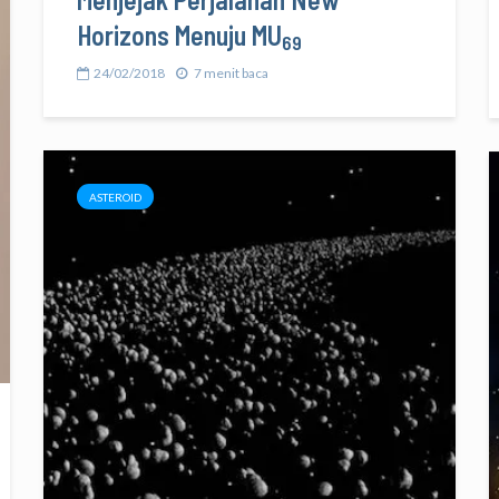
Horizons Menuju MU
69
24/02/2018
7 menit baca
ASTEROID