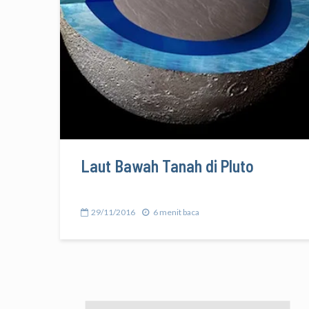
Laut Bawah Tanah di Pluto
29/11/2016
6 menit baca
PLANET
TATA SURYA