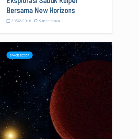
Eksplorasi Sabuk Kuiper
Bersama New Horizons
20/02/2018
9 menit baca
SPACE SCOOP