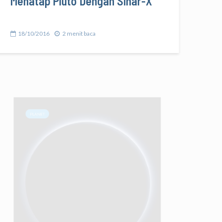
Menatap Pluto Dengan Sinar-X
18/10/2016
2 menit baca
PLANET