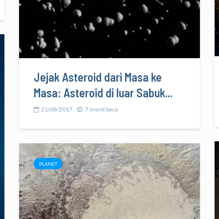
Jejak Asteroid dari Masa ke
Masa: Asteroid di luar Sabuk...
21/08/2017
7 menit baca
PLANET