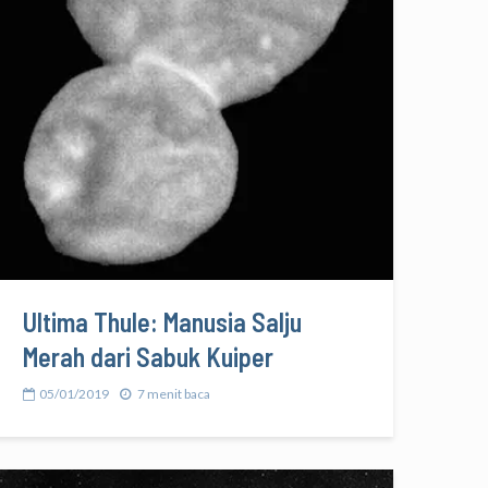
Ultima Thule: Manusia Salju
Merah dari Sabuk Kuiper
05/01/2019
7 menit baca