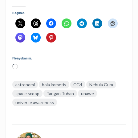
Bagikan:
Menyukai ini:
Memuat...
astronomi
bola kometis
CG4
Nebula Gum
space scoop
Tangan Tuhan
unawe
universe awareness