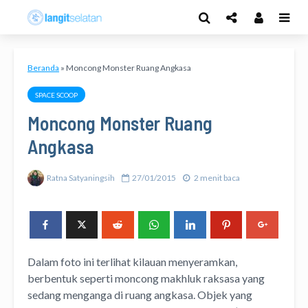
Beranda
»
Moncong Monster Ruang Angkasa
SPACE SCOOP
Moncong Monster Ruang
Angkasa
Ratna Satyaningsih
27/01/2015
2 menit baca
Dalam foto ini terlihat kilauan menyeramkan,
berbentuk seperti moncong makhluk raksasa yang
sedang menganga di ruang angkasa. Objek yang