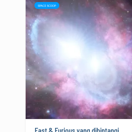
SPACE SCOOP
Fast & Furious yang dibintangi