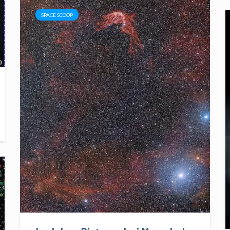
SPACE SCOOP