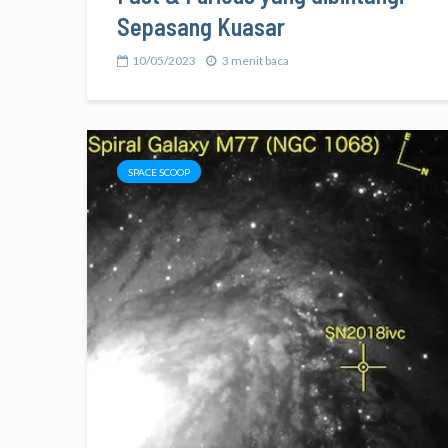
Sepasang Kuasar
10/05/2023
3 menit baca
SPACE SCOOP