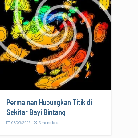
Permainan Hubungkan Titik di
Sekitar Bayi Bintang
08/05/2023
3 menit baca