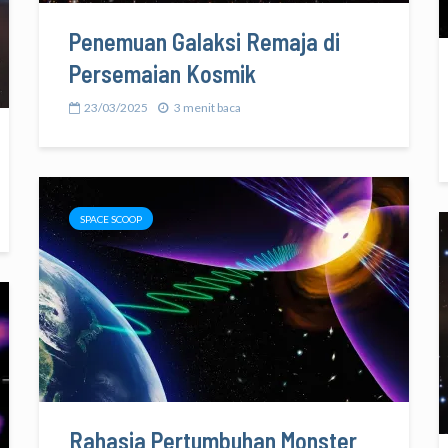
Penemuan Galaksi Remaja di
Persemaian Kosmik
23/03/2025
3 menit baca
SPACE SCOOP
Rahasia Pertumbuhan Monster