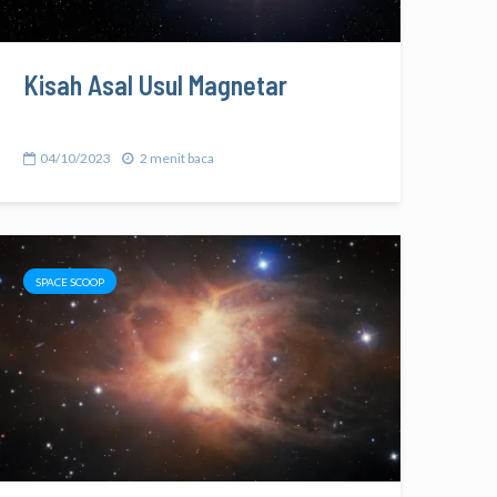
Kisah Asal Usul Magnetar
04/10/2023
2 menit baca
SPACE SCOOP