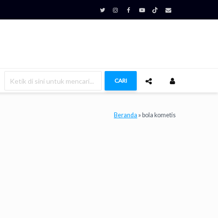
CARI
Beranda
»
bola kometis