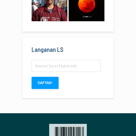
Langanan LS
Alamat
Surat
Elektronik
DAFTAR!