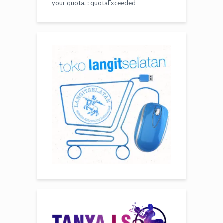
your
quota
. : quotaExceeded