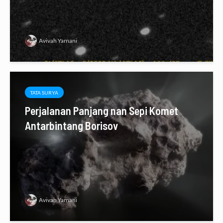
Avivah Yamani
TATA SURYA
Perjalanan Panjang nan Sepi Komet
Antarbintang Borisov
Avivah Yamani