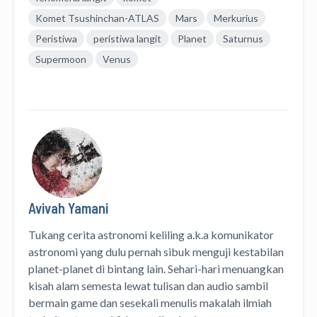
Komet Tsushinchan-ATLAS
Mars
Merkurius
Peristiwa
peristiwa langit
Planet
Saturnus
Supermoon
Venus
Avivah Yamani
Tukang cerita astronomi keliling
a.k.a
komunikator
astronomi
yang dulu pernah sibuk menguji kestabilan
planet-planet di bintang lain. Sehari-hari menuangkan
kisah alam semesta lewat
tulisan
dan
audio
sambil
bermain game dan sesekali menulis
makalah ilmiah