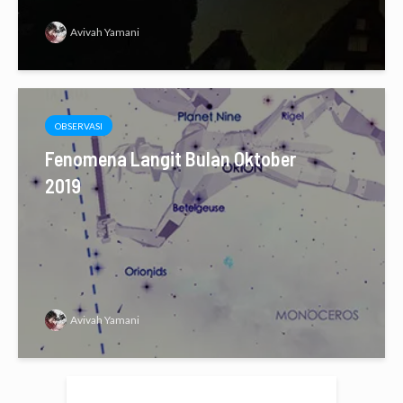
Avivah Yamani
OBSERVASI
Fenomena Langit Bulan Oktober
2019
Avivah Yamani