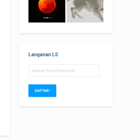
Langanan LS
Alamat
Surat
Elektronik
DAFTAR!