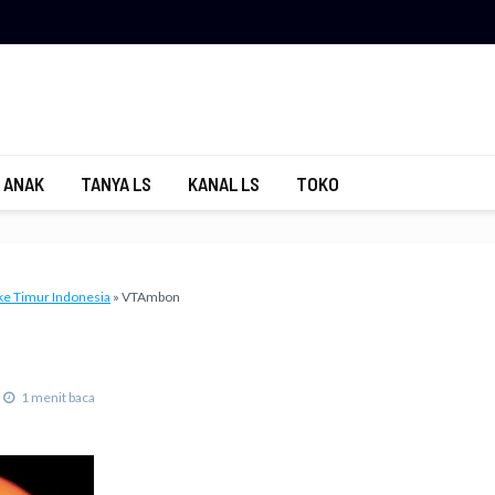
 ANAK
TANYA LS
KANAL LS
TOKO
 ke Timur Indonesia
»
VTAmbon
1 menit baca