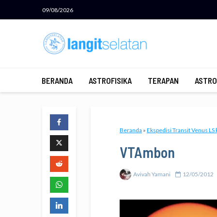
09/08/2026
BERANDA
ASTROFISIKA
TERAPAN
ASTRO
Beranda
»
Ekspedisi Transit Venus LS
VTAmbon
Avivah Yamani
12/05/2012