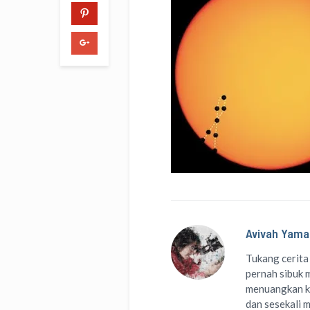
Avivah Yama
Tukang cerita
pernah sibuk m
menuangkan k
dan sesekali 