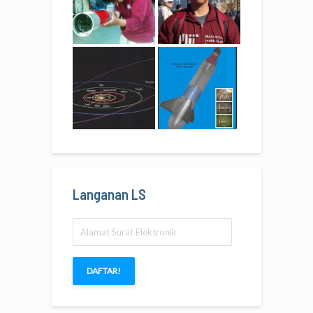
Langanan LS
Alamat
Surat
Elektronik
DAFTAR!