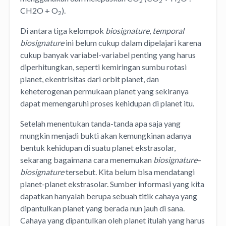
2
2
2
CH2O + O
).
2
Di antara tiga kelompok
biosignature
,
temporal
biosignature
ini belum cukup dalam dipelajari karena
cukup banyak variabel-variabel penting yang harus
diperhitungkan, seperti kemiringan sumbu rotasi
planet, ekentrisitas dari orbit planet, dan
keheterogenan permukaan planet yang sekiranya
dapat memengaruhi proses kehidupan di planet itu.
Setelah menentukan tanda-tanda apa saja yang
mungkin menjadi bukti akan kemungkinan adanya
bentuk kehidupan di suatu planet ekstrasolar,
sekarang bagaimana cara menemukan
biosignature
–
biosignature
tersebut. Kita belum bisa mendatangi
planet-planet ekstrasolar. Sumber informasi yang kita
dapatkan hanyalah berupa sebuah titik cahaya yang
dipantulkan planet yang berada nun jauh di sana.
Cahaya yang dipantulkan oleh planet itulah yang harus