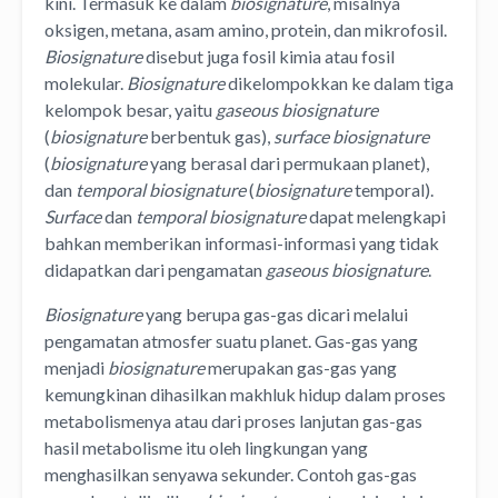
kini. Termasuk ke dalam
biosignature
, misalnya
oksigen, metana, asam amino, protein, dan mikrofosil.
Biosignature
disebut juga fosil kimia atau fosil
molekular.
Biosignature
dikelompokkan ke dalam tiga
kelompok besar, yaitu
gaseous biosignature
(
biosignature
berbentuk gas),
surface biosignature
(
biosignature
yang berasal dari permukaan planet),
dan
temporal biosignature
(
biosignature
temporal).
Surface
dan
temporal biosignature
dapat melengkapi
bahkan memberikan informasi-informasi yang tidak
didapatkan dari pengamatan
gaseous biosignature
.
Biosignature
yang berupa gas-gas dicari melalui
pengamatan atmosfer suatu planet. Gas-gas yang
menjadi
biosignature
merupakan gas-gas yang
kemungkinan dihasilkan makhluk hidup dalam proses
metabolismenya atau dari proses lanjutan gas-gas
hasil metabolisme itu oleh lingkungan yang
menghasilkan senyawa sekunder. Contoh gas-gas