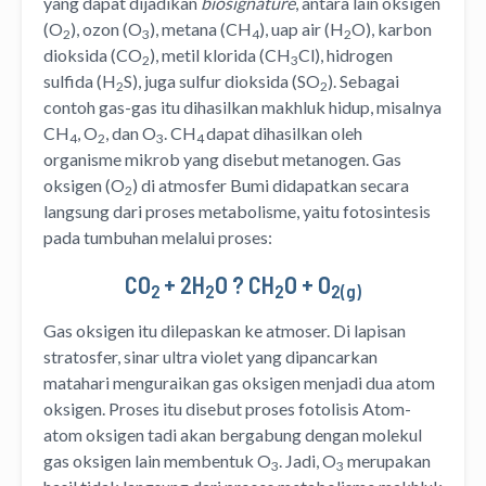
yang dapat dijadikan
biosignature
, antara lain oksigen
(O
), ozon (O
), metana (CH
), uap air (H
O), karbon
2
3
4
2
dioksida (CO
), metil klorida (CH
Cl), hidrogen
2
3
sulfida (H
S), juga sulfur dioksida (SO
). Sebagai
2
2
contoh gas-gas itu dihasilkan makhluk hidup, misalnya
CH
, O
, dan O
. CH
dapat dihasilkan oleh
4
2
3
4
organisme mikrob yang disebut metanogen. Gas
oksigen (O
) di atmosfer Bumi didapatkan secara
2
langsung dari proses metabolisme, yaitu fotosintesis
pada tumbuhan melalui proses:
CO
+ 2H
O ? CH
O + O
2
2
2
2
(g
)
Gas oksigen itu dilepaskan ke atmoser. Di lapisan
stratosfer, sinar ultra violet yang dipancarkan
matahari menguraikan gas oksigen menjadi dua atom
oksigen. Proses itu disebut proses fotolisis Atom-
atom oksigen tadi akan bergabung dengan molekul
gas oksigen lain membentuk O
. Jadi, O
merupakan
3
3