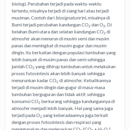
biologi. Perubahan terjadi pada waktu-waktu
tertentu, misalnya terjadi di siang hari atau terjadi
musiman. Contoh dari
biosignature
ini, misalnya di
Bumi terjadi perubahan kandungan CO
dan O
. Di
2
2
belahan Bumi utara dan selatan kandungan CO
di
2
atmosfer akan menurun di musim semi dan musim
panas dan meningkat di musim gugur dan musim
dingin. Itu berkaitan dengan populasi tumbuhan yang
lebih banyak di musim panas dan semi sehingga
jumlah CO
yang dihirup tumbuhan untuk melakukan
2
proses fotosintesis akan lebih banyak sehingga
menurunkan kadar CO
di atmosfer. Kebalikannya
2
terjadi di musim dingin dan gugur di masa-masa
tumbuhan berguguran dan tidak aktif, sehingga
konsumsi CO
berkurang sehingga kandungannya di
2
atmosfer menjadi lebih banyak. Hal yang sama juga
terjadi pada O
yang keberadaannya juga terkait
2
dengan proses fotosintesis dan respirasi yang
menggunakan dan melepaskan CO
(CO
+ H
O ?