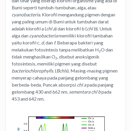
dan sinar yang diserap klorofil organisme yang ada di
Bumi seperti tumbuh-tumbuhan, alga, atau
cyanobacteria
. Klorofil mengandung pigmen dengan
yang paling umum di Bumi untuk tumbuhan darat
adalah klorofil a (
chl
a
) dan klorofil b (
chl
b
). Untuk
alga dan
cyanobacteria
memiliki klorofil tambahan
yaitu korofil c,
d
, dan
f
. Beberapa bakteri yang
melakukan fotosintesis tanpa melibatkan H
O dan
2
tidak menghasilkan O
, disebut anoksigenik
2
fotosintesis, memiliki pigmen yang disebut
bacteriochlorophylls
. (
Bchls
). Masing-masing pigmen
menyerap cahaya pada panjang gelombang yang
berbeda-beda. Puncak absorpsi
chl
a
pada panjang
gelombang 430 and 662 nm,
sementara chl b
pada
453 and 642 nm.