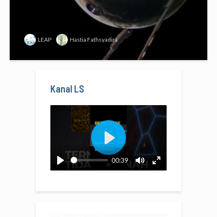
LEAP
Hastia Fathsyadira
Kanal LS