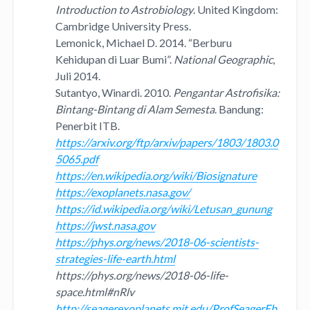
Introduction to Astrobiology
. United Kingdom:
Cambridge University Press.
Lemonick, Michael D. 2014. “Berburu
Kehidupan di Luar Bumi”.
National Geographic
,
Juli 2014.
Sutantyo, Winardi. 2010.
Pengantar Astrofisika:
Bintang-Bintang di Alam Semesta
. Bandung:
Penerbit ITB.
https://arxiv.org/ftp/arxiv/papers/1803/1803.0
5065.pdf
https://en.wikipedia.org/wiki/Biosignature
https://exoplanets.nasa.gov/
https://id.wikipedia.org/wiki/Letusan_gunung
https://jwst.nasa.gov
https://phys.org/news/2018-06-scientists-
strategies-life-earth.html
https://phys.org/news/2018-06-life-
space.html#nRlv
http://seagerexoplanets.mit.edu/ProfSeagerEb