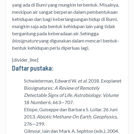
yang ada di Bumi yang mungkin terbentuk. Misalnya,
meskipun air sangat berperan dalam pembentukaan
kehidupan dan bagi keberlangsungan hidup di Bumi,
mungkin saja ada bentuk kehidupan lain yang tidak
bergantung pada keberadaan air. Sehingga
biosignature
yang digunakan dalam mencari bentuk-
bentuk kehidupan perlu diperluas lagi.
[divider_line]
Daftar pustaka:
Schwieterman, Edward W.
et al
. 2018. Exoplanet
Biosignatures:
A Review of Remotely
Detectable Signs of Life
.
Astrobiology
:
Volume
18
Number
6, 663—707.
Etiope, Guiseppe dan Barbara S. Lollar. 26 Juni
2013.
Abiotic Methane On Earth
.
Geophysics,
276—299
.
Gilmour, Iain dan Mark A. Sephton (eds.). 2004.