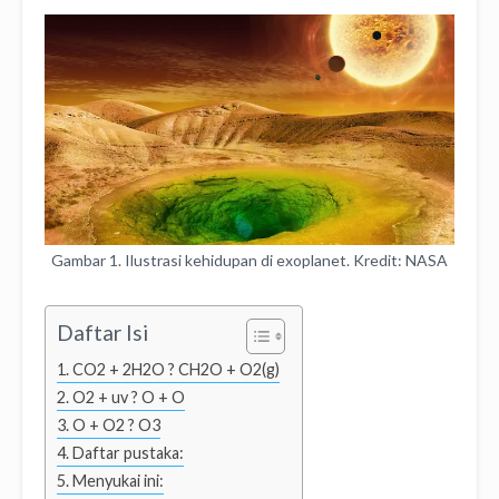
Gambar 1. Ilustrasi kehidupan di exoplanet. Kredit: NASA
Daftar Isi
CO2 + 2H2O ? CH2O + O2(g)
O2 + uv ? O + O
O + O2 ? O3
Daftar pustaka:
Menyukai ini: