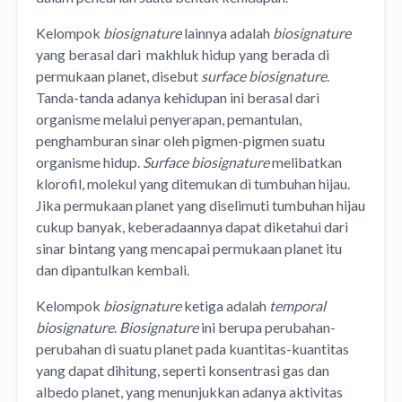
Kelompok
biosignature
lainnya adalah
biosignature
yang berasal dari makhluk hidup yang berada di
permukaan planet, disebut
surface biosignature
.
Tanda-tanda adanya kehidupan ini berasal dari
organisme melalui penyerapan, pemantulan,
penghamburan sinar oleh pigmen-pigmen suatu
organisme hidup.
Surface biosignature
melibatkan
klorofil, molekul yang ditemukan di tumbuhan hijau.
Jika permukaan planet yang diselimuti tumbuhan hijau
cukup banyak, keberadaannya dapat diketahui dari
sinar bintang yang mencapai permukaan planet itu
dan dipantulkan kembali.
Kelompok
biosignature
ketiga adalah
temporal
biosignature
.
Biosignature
ini berupa perubahan-
perubahan di suatu planet pada kuantitas-kuantitas
yang dapat dihitung, seperti konsentrasi gas dan
albedo planet, yang menunjukkan adanya aktivitas