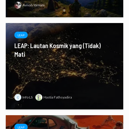
Avivah Yamani
LEAP
LEAP: Lautan Kosmik yang (Tidak)
Mati
Info LS
Hastia Fathsyadira
LEAP