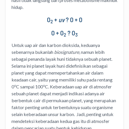
hasil tidak langsung dari proses metabolisme makhluk
hidup.
O
+
uv
? O + O
2
O + O
? O
2
3
Untuk uap air dan karbon dioksida, keduanya
sebenarnya bukanlah
biosignature
, namun lebih
sebagai penanda layak huni tidaknya sebuah planet.
Selama ini planet layak huni didefinisikan sebagai
planet yang dapat memepertahankan air dalam
keadaan cair, yaitu yang memiliki suhu pada rentang
o
o
0
C sampai 100
C. Keberadaan uap air di atmosfer
sebuah planet dapat menjadi indikasi adanya air
berbentuk cair di permukaan planet, yang merupakan
faktor penting untuk terbentuknya suatu organisme
selain keberadaan unsur karbon. Jadi, penting untuk
mendeteksi keberadaan kedua gas itu di atmosfer
dalam pencarian suatu bentuk kehidupan.