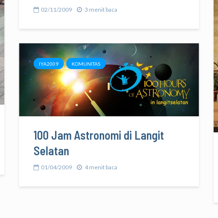
02/11/2009
3 menit baca
IYA2009
KOMUNITAS
100 Jam Astronomi di Langit
Selatan
01/04/2009
4 menit baca