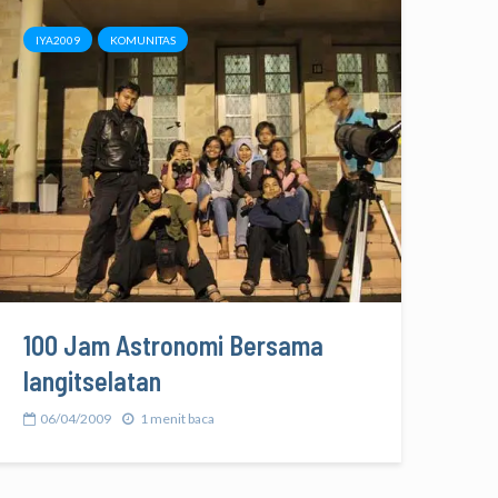
IYA2009
KOMUNITAS
100 Jam Astronomi Bersama
langitselatan
06/04/2009
1 menit baca