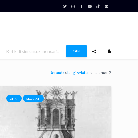
CARI
Beranda
»
langitselatan
»
Halaman 2
OPINI
SEJARAH