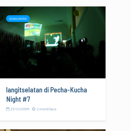
KOMUNITAS
langitselatan di Pecha-Kucha
Night #7
25/11/2009
2 menit baca