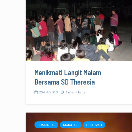
Menikmati Langit Malam
Bersama SD Theresia
29/04/2010
1 menit baca
KOMUNITAS
MATAHARI
OBSERVASI