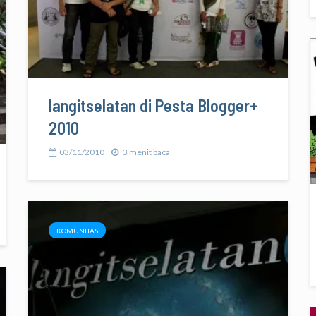
langitselatan di Pesta Blogger+
2010
03/11/2010
3 menit baca
KOMUNITAS