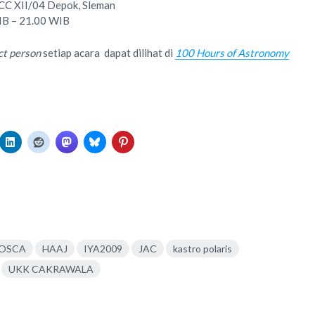
n CC XII/04 Depok, Sleman
WIB – 21.00 WIB
ct person
setiap acara dapat dilihat di
100 Hours of Astronomy
OSCA
HAAJ
IYA2009
JAC
kastro polaris
UKK CAKRAWALA