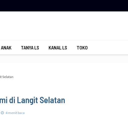
 ANAK
TANYA LS
KANAL LS
TOKO
t Selatan
i di Langit Selatan
4 menit baca