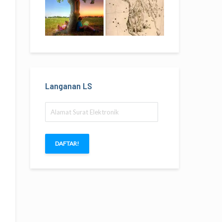
Langanan LS
Alamat
Surat
Elektronik
DAFTAR!