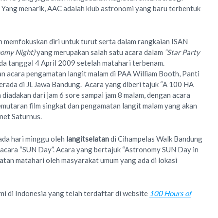
 Yang menarik, AAC adalah klub astronomi yang baru terbentuk
n memfokuskan diri untuk turut serta dalam rangkaian ISAN
nomy Night)
yang merupakan salah satu acara dalam
“Star Party
a tanggal 4 April 2009 setelah matahari terbenam.
n acara pengamatan langit malam di PAA William Booth, Panti
erada di Jl. Jawa Bandung. Acara yang diberi tajuk “A 100 HA
n diadakan dari jam 6 sore sampai jam 8 malam, dengan acara
emutaran film singkat dan pengamatan langit malam yang akan
anet Saturnus.
ada hari minggu oleh
langitselatan
di Cihampelas Walk Bandung
 acara “SUN Day”. Acara yang bertajuk “Astronomy SUN Day in
matan matahari oleh masyarakat umum yang ada di lokasi
i di Indonesia yang telah terdaftar di website
100 Hours of