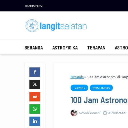
06/08/2026
BERANDA
ASTROFISIKA
TERAPAN
ASTRO
Beranda
»
100 Jam Astronomi di Langi
IYA2009
KOMUNITAS
100 Jam Astronom
Avivah Yamani
01/04/2009