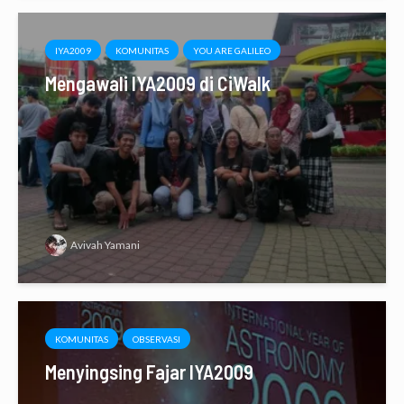
IYA2009
KOMUNITAS
YOU ARE GALILEO
Mengawali IYA2009 di CiWalk
Avivah Yamani
KOMUNITAS
OBSERVASI
Menyingsing Fajar IYA2009