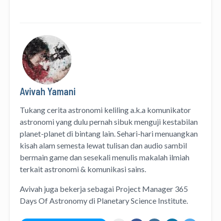
Avivah Yamani
Tukang cerita astronomi keliling
a.k.a
komunikator
astronomi
yang dulu pernah sibuk menguji kestabilan
planet-planet di bintang lain. Sehari-hari menuangkan
kisah alam semesta lewat
tulisan
dan
audio
sambil
bermain game dan sesekali menulis
makalah ilmiah
terkait astronomi &
komunikasi sains.
Avivah juga bekerja sebagai Project Manager
365
Days Of Astronomy
di
Planetary Science Institute
.