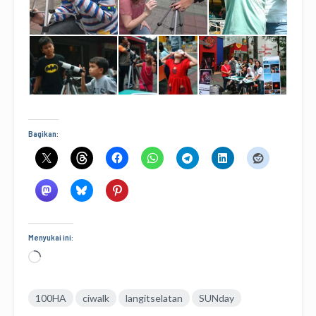
Bagikan:
Menyukai ini:
Memuat...
100HA
ciwalk
langitselatan
SUNday