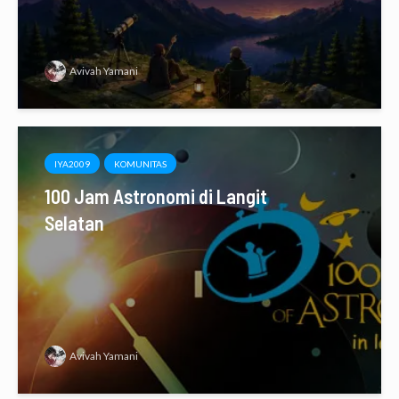
Avivah Yamani
IYA2009
KOMUNITAS
100 Jam Astronomi di Langit
Selatan
Avivah Yamani