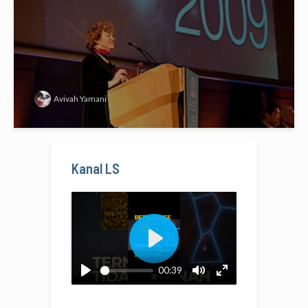
Avivah Yamani
Kanal LS