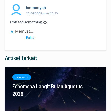
ismansyah
28/04/2009 pukul 23:30
i missed something 🙁
Memuat...
Balas
Artikel terkait
OBSERVASI
Fenomena Langit Bulan Agustus
2026