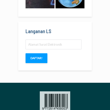
Langanan LS
Alamat
Surat
Elektronik
DAFTAR!