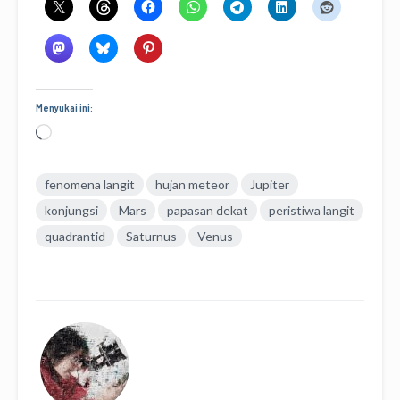
Menyukai ini:
Memuat...
fenomena langit
hujan meteor
Jupiter
konjungsi
Mars
papasan dekat
peristiwa langit
quadrantid
Saturnus
Venus