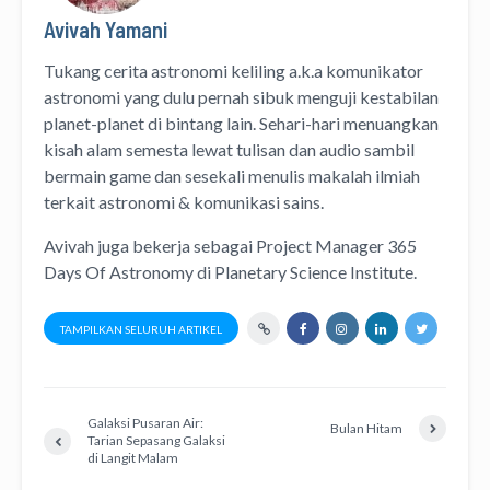
Avivah Yamani
Tukang cerita astronomi keliling
a.k.a
komunikator
astronomi
yang dulu pernah sibuk menguji kestabilan
planet-planet di bintang lain. Sehari-hari menuangkan
kisah alam semesta lewat
tulisan
dan
audio
sambil
bermain game dan sesekali menulis
makalah ilmiah
terkait astronomi &
komunikasi sains.
Avivah juga bekerja sebagai Project Manager
365
Days Of Astronomy
di
Planetary Science Institute
.
TAMPILKAN SELURUH ARTIKEL
Galaksi Pusaran Air:
Bulan Hitam
Tarian Sepasang Galaksi
di Langit Malam