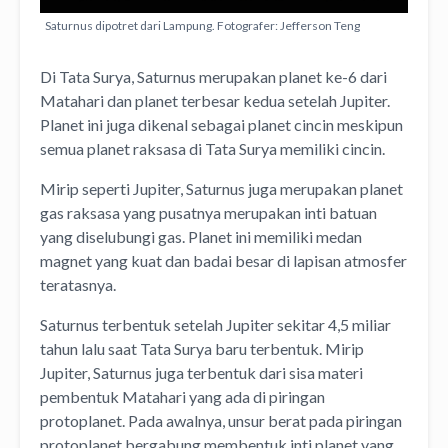
Saturnus dipotret dari Lampung. Fotografer: Jefferson Teng
Di Tata Surya, Saturnus merupakan planet ke-6 dari
Matahari dan planet terbesar kedua setelah Jupiter.
Planet ini juga dikenal sebagai planet cincin meskipun
semua planet raksasa di Tata Surya memiliki cincin.
Mirip seperti Jupiter, Saturnus juga merupakan planet
gas raksasa yang pusatnya merupakan inti batuan
yang diselubungi gas. Planet ini memiliki medan
magnet yang kuat dan badai besar di lapisan atmosfer
teratasnya.
Saturnus terbentuk setelah Jupiter sekitar 4,5 miliar
tahun lalu saat Tata Surya baru terbentuk. Mirip
Jupiter, Saturnus juga terbentuk dari sisa materi
pembentuk Matahari yang ada di piringan
protoplanet. Pada awalnya, unsur berat pada piringan
protoplanet bergabung membentuk inti planet yang