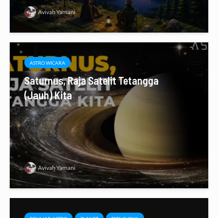
Avivah Yamani
ASTRO WICARA
Saturnus, Raja Satelit Tetangga
(Jauh) Kita
Avivah Yamani