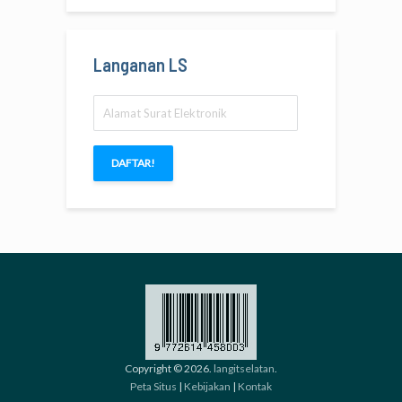
Langanan LS
Alamat
Surat
Elektronik
DAFTAR!
Copyright © 2026.
langitselatan
.
Peta Situs
|
Kebijakan
|
Kontak