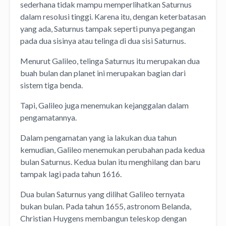
sederhana tidak mampu memperlihatkan Saturnus
dalam resolusi tinggi. Karena itu, dengan keterbatasan
yang ada, Saturnus tampak seperti punya pegangan
pada dua sisinya atau telinga di dua sisi Saturnus.
Menurut Galileo, telinga Saturnus itu merupakan dua
buah bulan dan planet ini merupakan bagian dari
sistem tiga benda.
Tapi, Galileo juga menemukan kejanggalan dalam
pengamatannya.
Dalam pengamatan yang ia lakukan dua tahun
kemudian, Galileo menemukan perubahan pada kedua
bulan Saturnus. Kedua bulan itu menghilang dan baru
tampak lagi pada tahun 1616.
Dua bulan Saturnus yang dilihat Galileo ternyata
bukan bulan. Pada tahun 1655, astronom Belanda,
Christian Huygens membangun teleskop dengan