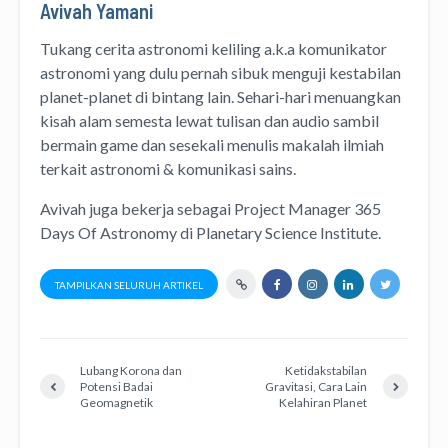
Avivah Yamani
Tukang cerita astronomi keliling
a.k.a
komunikator
astronomi
yang dulu pernah sibuk menguji kestabilan
planet-planet di bintang lain. Sehari-hari menuangkan
kisah alam semesta lewat
tulisan
dan
audio
sambil
bermain game dan sesekali menulis
makalah ilmiah
terkait astronomi &
komunikasi sains.
Avivah juga bekerja sebagai Project Manager
365
Days Of Astronomy
di
Planetary Science Institute
.
TAMPILKAN SELURUH ARTIKEL
Lubang Korona dan
Ketidakstabilan
Potensi Badai
Gravitasi, Cara Lain
Geomagnetik
Kelahiran Planet