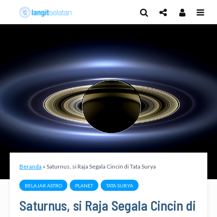
Beranda
»
Saturnus, si Raja Segala Cincin di Tata Surya
BELAJAR ASTRO
PLANET
TATA SURYA
Saturnus, si Raja Segala Cincin di