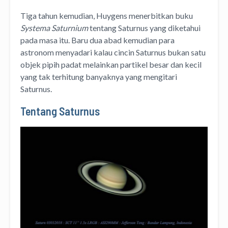
Tiga tahun kemudian, Huygens menerbitkan buku
Systema Saturnium
tentang Saturnus yang diketahui
pada masa itu. Baru dua abad kemudian para
astronom menyadari kalau cincin Saturnus bukan satu
objek pipih padat melainkan partikel besar dan kecil
yang tak terhitung banyaknya yang mengitari
Saturnus.
Tentang Saturnus