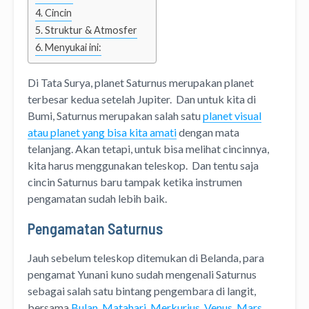
Cincin
Struktur & Atmosfer
Menyukai ini:
Di Tata Surya, planet Saturnus merupakan planet
terbesar kedua setelah Jupiter. Dan untuk kita di
Bumi, Saturnus merupakan salah satu
planet visual
atau planet yang bisa kita amati
dengan mata
telanjang. Akan tetapi, untuk bisa melihat cincinnya,
kita harus menggunakan teleskop. Dan tentu saja
cincin Saturnus baru tampak ketika instrumen
pengamatan sudah lebih baik.
Pengamatan Saturnus
Jauh sebelum teleskop ditemukan di Belanda, para
pengamat Yunani kuno sudah mengenali Saturnus
sebagai salah satu bintang pengembara di langit,
bersama
Bulan
,
Matahari
,
Merkurius
,
Venus
,
Mars
,