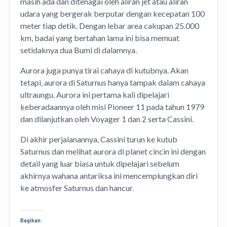
masih ada dan ditenagai oleh aliran jet atau aliran
udara yang bergerak berputar dengan kecepatan 100
meter tiap detik. Dengan lebar area cakupan 25.000
km, badai yang bertahan lama ini bisa memuat
setidaknya dua Bumi di dalamnya.
Aurora juga punya tirai cahaya di kutubnya. Akan
tetapi, aurora di Saturnus hanya tampak dalam cahaya
ultraungu. Aurora ini pertama kali dipelajari
keberadaannya oleh misi Pioneer 11 pada tahun 1979
dan dilanjutkan oleh Voyager 1 dan 2 serta Cassini.
Di akhir perjalanannya, Cassini turun ke kutub
Saturnus dan melihat aurora di planet cincin ini dengan
detail yang luar biasa untuk dipelajari sebelum
akhirnya wahana antariksa ini mencemplungkan diri
ke atmosfer Saturnus dan hancur.
Bagikan: