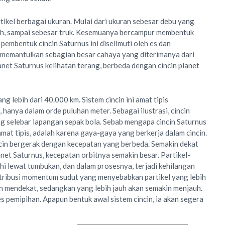
artikel berbagai ukuran. Mulai dari ukuran sebesar debu yang
mah, sampai sebesar truk. Kesemuanya bercampur membentuk
l pembentuk cincin Saturnus ini diselimuti oleh es dan
 memantulkan sebagian besar cahaya yang diterimanya dari
lanet Saturnus kelihatan terang, berbeda dengan cincin planet
g lebih dari 40.000 km. Sistem cincin ini amat tipis
hanya dalam orde puluhan meter. Sebagai ilustrasi, cincin
ang selebar lapangan sepak bola. Sebab mengapa cincin Saturnus
amat tipis, adalah karena gaya-gaya yang berkerja dalam cincin.
ncin bergerak dengan kecepatan yang berbeda. Semakin dekat
lanet Saturnus, kecepatan orbitnya semakin besar. Partikel-
hi lewat tumbukan, dan dalam prosesnya, terjadi kehilangan
istribusi momentum sudut yang menyebabkan partikel yang lebih
n mendekat, sedangkan yang lebih jauh akan semakin menjauh.
es pemipihan. Apapun bentuk awal sistem cincin, ia akan segera