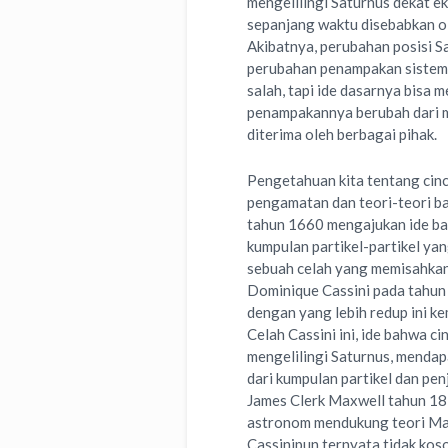
mengelilingi Saturnus dekat
sepanjang waktu disebabkan o
Akibatnya, perubahan posisi S
perubahan penampakan sistem c
salah, tapi ide dasarnya bisa
penampakannya berubah dari m
diterima oleh berbagai pihak.
Pengetahuan kita tentang cin
pengamatan dan teori-teori ba
tahun 1660 mengajukan ide ba
kumpulan partikel-partikel ya
sebuah celah yang memisahkan 
Dominique Cassini pada tahun 
dengan yang lebih redup ini 
Celah Cassini ini, ide bahwa 
mengelilingi Saturnus, mendapa
dari kumpulan partikel dan pen
James Clerk Maxwell tahun 1
astronom mendukung teori Maxw
Cassinipun ternyata tidak kos