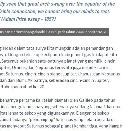
y seen that great arch swung over the equator of the
isible connection, we cannot bring our minds to rest.
(Adam Prize essay – 1857)
us dan cincinnya yang diambil Cassini pada tahun 2006. Kredit : NASA
g indah dalam tata surya kita mungkin adalah pemandangan
ya. Dengan teleskop kecilpun, cincin planet gas ini dapat kita
 Saturnus bukanlah satu-satunya planet yang memiliki cincin
upiter, Uranus, dan Neptunus ternyata juga memiliki cincin.
net Saturnus, cincin-cincin planet Jupiter, Uranus, dan Neptunus
ah dari Bumi. Akibatnya, keberadaa cincin-cincin Jupiter,
etahui pada abad ke-20.
benarnya pertama kali telah diamati oleh Galileo pada tahun
 tidak mengetahui apa yang sebenarnya sedang ia amati, karena
litas lensa teleskop yang digunakannya. Dengan teleskop
gamati adanya “pendamping” Saturnus yang selalu berada di
antas menyebut Saturnus sebagai planet kembar tiga, yang hampir