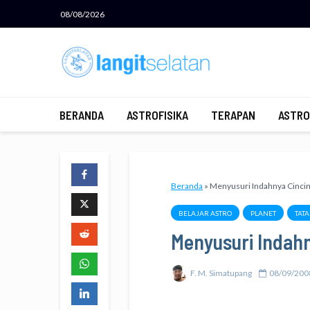
08/08/2026
BERANDA
ASTROFISIKA
TERAPAN
ASTRO
Beranda
»
Menyusuri Indahnya Cincin
BELAJAR ASTRO
PLANET
TAT
Menyusuri Indahn
F. M. Simatupang
08/09/200