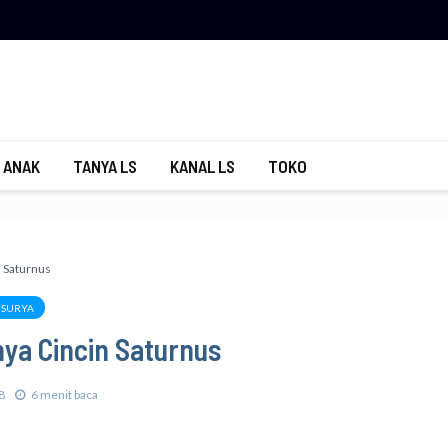
 ANAK
TANYA LS
KANAL LS
TOKO
 Saturnus
A SURYA
ya Cincin Saturnus
8
6 menit baca