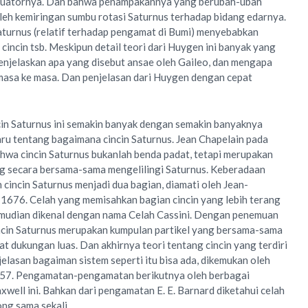
 ekuatornya. Dan bahwa penampakannya yang berubah-ubah
leh kemiringan sumbu rotasi Saturnus terhadap bidang edarnya.
aturnus (relatif terhadap pengamat di Bumi) menyebabkan
incin tsb. Meskipun detail teori dari Huygen ini banyak yang
 menjelaskan apa yang disebut ansae oleh Gaileo, dan mengapa
asa ke masa. Dan penjelasan dari Huygen dengan cepat
cin Saturnus ini semakin banyak dengan semakin banyaknya
ru tentang bagaimana cincin Saturnus. Jean Chapelain pada
hwa cincin Saturnus bukanlah benda padat, tetapi merupakan
ng secara bersama-sama mengelilingi Saturnus. Keberadaan
cincin Saturnus menjadi dua bagian, diamati oleh Jean-
1676. Celah yang memisahkan bagian cincin yang lebih terang
kemudian dikenal dengan nama Celah Cassini. Dengan penemuan
cincin Saturnus merupakan kumpulan partikel yang bersama-sama
t dukungan luas. Dan akhirnya teori tentang cincin yang terdiri
jelasan bagaiman sistem seperti itu bisa ada, dikemukan oleh
857. Pengamatan-pengamatan berikutnya oleh berbagai
ell ini. Bahkan dari pengamatan E. E. Barnard diketahui celah
ong sama sekali.