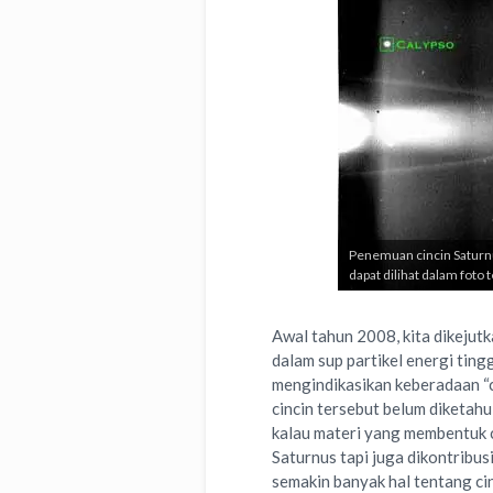
Penemuan cincin Saturnu
dapat dilihat dalam foto
Awal tahun 2008, kita dikejut
dalam sup partikel energi tingg
mengindikasikan keberadaan “c
cincin tersebut belum diketahu
kalau materi yang membentuk ci
Saturnus tapi juga dikontribusi
semakin banyak hal tentang cin