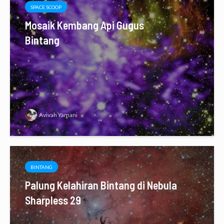
SPACE SCOOP
Mosaik Kembang Api Gugus
Bintang
Avivah Yamani
BINTANG
Palung Kelahiran Bintang di Nebula
Sharpless 29