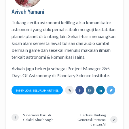
Avivah Yamani
Tukang cerita astronomi keliling
a.k.a
komunikator
astronomi
yang dulu pernah sibuk menguji kestabilan
planet-planet di bintang lain. Sehari-hari menuangkan
kisah alam semesta lewat
tulisan
dan
audio
sambil
bermain game dan sesekali menulis
makalah ilmiah
terkait astronomi &
komunikasi sains.
Avivah juga bekerja sebagai Project Manager
365
Days Of Astronomy
di
Planetary Science Institute
.
TAMPILKAN SELURUH ARTIKEL
Supernova Baru di
Berburu Bintang
Galaksi Kincir Angin
Generasi Pertama
dengan AI