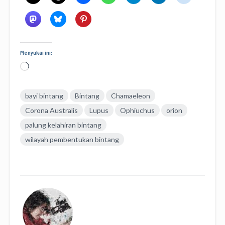
Menyukai ini:
Memuat...
bayi bintang
Bintang
Chamaeleon
Corona Australis
Lupus
Ophiuchus
orion
palung kelahiran bintang
wilayah pembentukan bintang