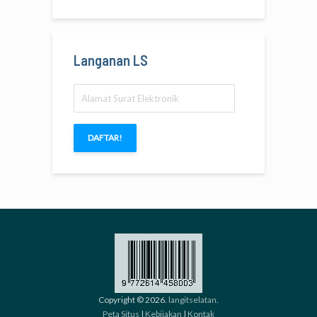
Langanan LS
Alamat
Surat
Elektronik
DAFTAR!
Copyright © 2026.
langitselatan
.
Peta Situs
|
Kebijakan
|
Kontak