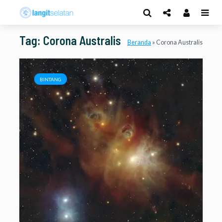
Tag: Corona Australis
Beranda
»
Corona Australis
BINTANG