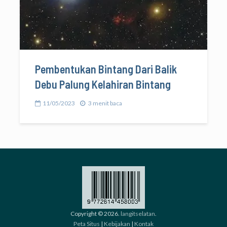
Pembentukan Bintang Dari Balik
Debu Palung Kelahiran Bintang
11/05/2023
3 menit baca
Copyright © 2026.
langitselatan
.
Peta Situs
|
Kebijakan
|
Kontak