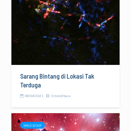
Sarang Bintang di Lokasi Tak
Terduga
08/04/2021
3 menit baca
SPACE SCOOP