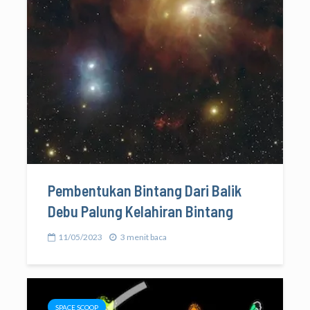
Pembentukan Bintang Dari Balik
Debu Palung Kelahiran Bintang
11/05/2023
3 menit baca
SPACE SCOOP