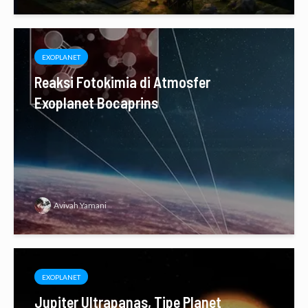
EXOPLANET
Reaksi Fotokimia di Atmosfer
Exoplanet Bocaprins
Avivah Yamani
EXOPLANET
Jupiter Ultrapanas, Tipe Planet