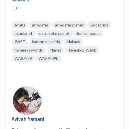
Memuat...
Aruba
atmosfer
atmosfer planet
Bocaprins
exoplanet
extrasolar planet
Jupiter panas
JWST
karbon dioksida
Malmok
nameexoworlds
Planet
Teleskop Webb
WASP-39
WASP-39b
Avivah Yamani