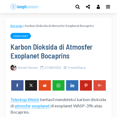
Beranda
»
Karbon Dioksida di Atmosfer Exoplanet Bocaprins
EXOPLANET
Karbon Dioksida di Atmosfer
Exoplanet Bocaprins
Avivah Yamani
27/08/2022
5 menit baca
Teleskop Webb
berhasil mendeteksi karbon dioksida
di
atmosfer
exoplanet
di exoplanet WASP-39b atau
Bocaprins.