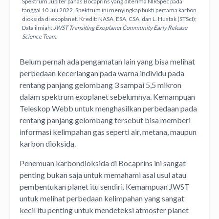
Spektrum Jupiter panas Bocaprins yang diterima NIRSpec pada
tanggal 10 Juli 2022. Spektrum ini menyingkap bukti pertama karbon
dioksida di exoplanet. Kredit: NASA, ESA, CSA, dan L. Hustak (STScI);
Data ilmiah:
JWST Transiting Exoplanet Community Early Release
Science Team
.
Belum pernah ada pengamatan lain yang bisa melihat
perbedaan kecerlangan pada warna individu pada
rentang panjang gelombang 3 sampai 5,5 mikron
dalam spektrum exoplanet sebelumnya. Kemampuan
Teleskop Webb untuk menghasilkan perbedaan pada
rentang panjang gelombang tersebut bisa memberi
informasi kelimpahan gas seperti air, metana, maupun
karbon dioksida.
Penemuan karbondioksida di Bocaprins ini sangat
penting bukan saja untuk memahami asal usul atau
pembentukan planet itu sendiri. Kemampuan JWST
untuk melihat perbedaan kelimpahan yang sangat
kecil itu penting untuk mendeteksi atmosfer planet