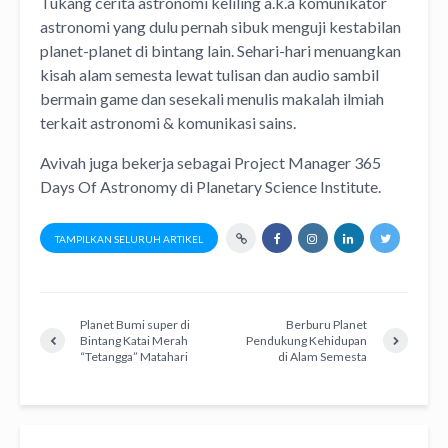
Tukang cerita astronomi keliling
a.k.a
komunikator
astronomi
yang dulu pernah sibuk menguji kestabilan
planet-planet di bintang lain. Sehari-hari menuangkan
kisah alam semesta lewat
tulisan
dan
audio
sambil
bermain game dan sesekali menulis
makalah ilmiah
terkait astronomi &
komunikasi sains.
Avivah juga bekerja sebagai Project Manager
365
Days Of Astronomy
di
Planetary Science Institute
.
TAMPILKAN SELURUH ARTIKEL
Planet Bumi super di
Berburu Planet
Bintang Katai Merah
Pendukung Kehidupan
“Tetangga” Matahari
di Alam Semesta