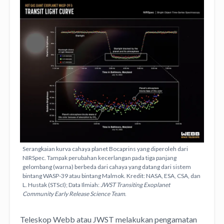
Serangkaian kurva cahaya planet Bocaprins yang diperoleh dari
NIRSpec. Tampak perubahan kecerlangan pada tiga panjang
gelombang (warna) berbeda dari cahaya yang datang dari sistem
bintang WASP-39 atau bintang Malmok. Kredit: NASA, ESA, CSA, dan
L. Hustak (STScI); Data Ilmiah:
JWST Transiting Exoplanet
Community Early Release Science Team
.
Teleskop Webb atau JWST melakukan pengamatan