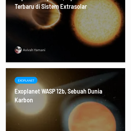
Terbaru di Sistem Extrasolar
Avivah Yamani
EXOPLANET
Exoplanet WASP 12b, Sebuah Dunia
Karbon