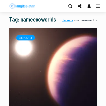
Tag: nameexoworlds
Beranda
»
nameexoworlds
EXOPLANET