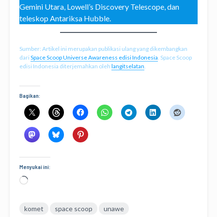
Gemini Utara, Lowell’s Discovery Telescope, dan
teleskop Antariksa Hubble.
Sumber: Artikel ini merupakan publikasi ulang yang dikembangkan
dari
Space Scoop Universe Awareness edisi Indonesia
. Space Scoop
edisi Indonesia diterjemahkan oleh
langitselatan
.
Bagikan:
Menyukai ini:
Memuat...
komet
space scoop
unawe