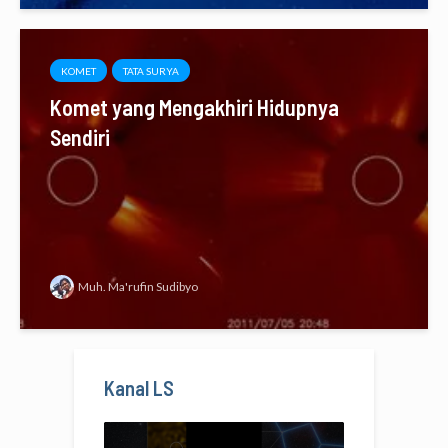
KOMET
TATA SURYA
Komet yang Mengakhiri Hidupnya
Sendiri
Muh. Ma'rufin Sudibyo
Kanal LS