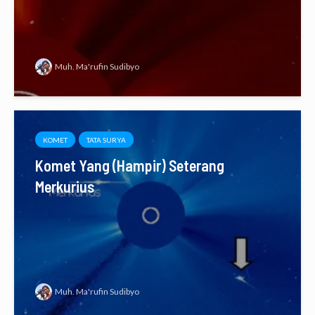
Muh. Ma'rufin Sudibyo
KOMET
TATA SURYA
Komet Yang (Hampir) Seterang
Merkurius
Muh. Ma'rufin Sudibyo