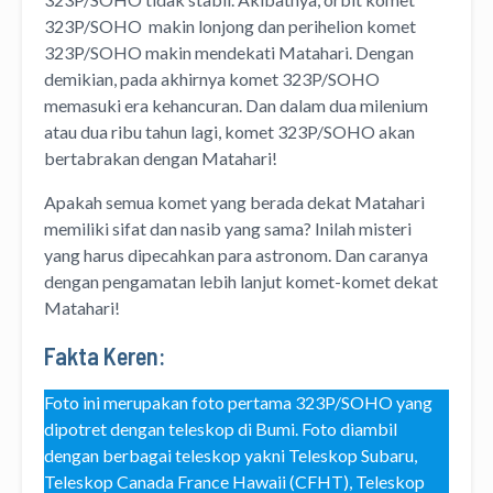
323P/SOHO makin lonjong dan perihelion komet
323P/SOHO makin mendekati Matahari. Dengan
demikian, pada akhirnya komet 323P/SOHO
memasuki era kehancuran. Dan dalam dua milenium
atau dua ribu tahun lagi, komet 323P/SOHO akan
bertabrakan dengan Matahari!
Apakah semua komet yang berada dekat Matahari
memiliki sifat dan nasib yang sama? Inilah misteri
yang harus dipecahkan para astronom. Dan caranya
dengan pengamatan lebih lanjut komet-komet dekat
Matahari!
Fakta Keren:
Foto ini merupakan foto pertama 323P/SOHO yang
dipotret dengan teleskop di Bumi. Foto diambil
dengan berbagai teleskop yakni Teleskop Subaru,
Teleskop Canada France Hawaii (CFHT), Teleskop