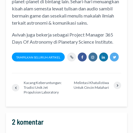
planet-planet di bintang lain. Sehari-hari menuangkan
kisah alam semesta lewat
tulisan
dan
audio
sambil
bermain game dan sesekali menulis
makalah ilmiah
terkait astronomi &
komunikasi sains.
Avivah juga bekerja sebagai Project Manager
365
Days Of Astronomy
di
Planetary Science Institute
.
TAMPILKAN SELURUH ARTIKEL
Kacang Keberuntungan:
Melintasi Khatulistiwa
Tradisi Unik Jet
Untuk Cincin Matahari
Propulsion Laboratory
2 komentar