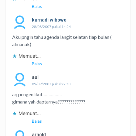
Balas
karnadi wibowo
28/08/2007 pukul 14:24
Aku pngin tahu agenda langit selatan tiap bulan (
almanak)
Memuat...
Balas
aul
05/09/2007 pukul 22:13
aq pengen ikut…………….
gimana yah daptarnya?????????????
Memuat...
Balas
arnold