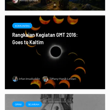
Avivah Yamani
KOMUNITAS
Rangkaian Kegiatan GMT 2016:
Goes to Kaltim
Irfan Imaduddin
Tiffany Hanik Lestari
OPINI
SEJARAH