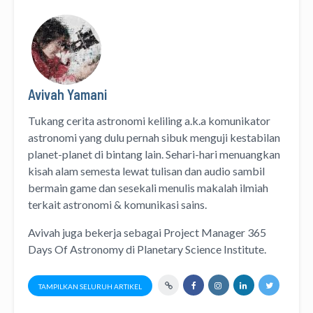
Avivah Yamani
Tukang cerita astronomi keliling
a.k.a
komunikator
astronomi
yang dulu pernah sibuk menguji kestabilan
planet-planet di bintang lain. Sehari-hari menuangkan
kisah alam semesta lewat
tulisan
dan
audio
sambil
bermain game dan sesekali menulis
makalah ilmiah
terkait astronomi &
komunikasi sains.
Avivah juga bekerja sebagai Project Manager
365
Days Of Astronomy
di
Planetary Science Institute
.
TAMPILKAN SELURUH ARTIKEL