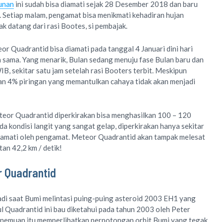
unan
ini sudah bisa diamati sejak 28 Desember 2018 dan baru
. Setiap malam, pengamat bisa menikmati kehadiran hujan
 datang dari rasi Bootes, si pembajak.
or Quadrantid bisa diamati pada tanggal 4 Januari dini hari
ga sama. Yang menarik, Bulan sedang menuju fase Bulan baru dan
IB, sekitar satu jam setelah rasi Booters terbit. Meskipun
gan 4% piringan yang memantulkan cahaya tidak akan menjadi
teor Quadrantid diperkirakan bisa menghasilkan 100 – 120
da kondisi langit yang sangat gelap, diperkirakan hanya sekitar
diamati oleh pengamat. Meteor Quadrantid akan tampak melesat
an 42,2 km / detik!
r Quadrantid
adi saat Bumi melintasi puing-puing asteroid 2003 EH1 yang
ul Quadrantid ini bau diketahui pada tahun 2003 oleh Peter
penemuan itu memperlihatkan perpotongan orbit Bumi yang tegak