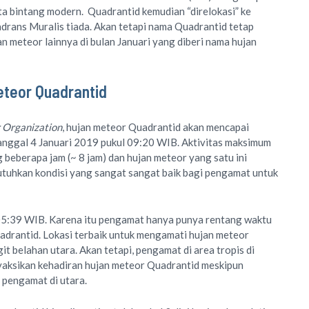
ta bintang modern. Quadrantid kemudian “direlokasi” ke
drans Muralis tiada. Akan tetapi nama Quadrantid tetap
n meteor lainnya di bulan Januari yang diberi nama hujan
teor Quadrantid
 Organization
, hujan meteor Quadrantid akan mencapai
anggal 4 Januari 2019 pukul 09:20 WIB. Aktivitas maksimum
beberapa jam (~ 8 jam) dan hujan meteor yang satu ini
utuhkan kondisi yang sangat sangat baik bagi pengamat untuk
 05:39 WIB. Karena itu pengamat hanya punya rentang waktu
adrantid. Lokasi terbaik untuk mengamati hujan meteor
t belahan utara. Akan tetapi, pengamat di area tropis di
yaksikan kehadiran hujan meteor Quadrantid meskipun
i pengamat di utara.