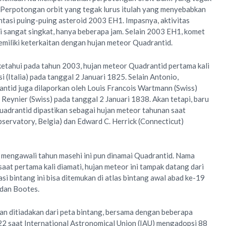
 Perpotongan orbit yang tegak lurus itulah yang menyebabkan
ntasi puing-puing asteroid 2003 EH1. Impasnya, aktivitas
 sangat singkat, hanya beberapa jam. Selain 2003 EH1, komet
miliki keterkaitan dengan hujan meteor Quadrantid.
ketahui pada tahun 2003, hujan meteor Quadrantid pertama kali
i (Italia) pada tanggal 2 Januari 1825. Selain Antonio,
ntid juga dilaporkan oleh Louis Francois Wartmann (Swiss)
Reynier (Swiss) pada tanggal 2 Januari 1838. Akan tetapi, baru
uadrantid dipastikan sebagai hujan meteor tahunan saat
servatory, Belgia) dan Edward C. Herrick (Connecticut)
g mengawali tahun masehi ini pun dinamai Quadrantid. Nama
aat pertama kali diamati, hujan meteor ini tampak datang dari
si bintang ini bisa ditemukan di atlas bintang awal abad ke-19
 dan Bootes.
an ditiadakan dari peta bintang, bersama dengan beberapa
922 saat International Astronomical Union (IAU) mengadopsi 88