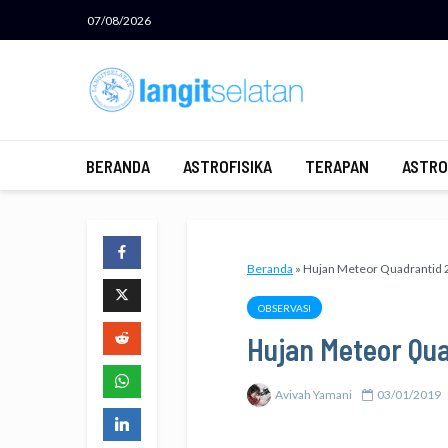
07/08/2026
BERANDA
ASTROFISIKA
TERAPAN
ASTRO
Beranda
»
Hujan Meteor Quadrantid 
OBSERVASI
Hujan Meteor Qua
Avivah Yamani
03/01/2019