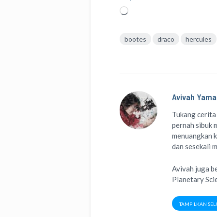
Memuat...
bootes
draco
hercules
Avivah Yama
Tukang cerita
pernah sibuk m
menuangkan k
dan sesekali 
Avivah juga b
Planetary Sci
TAMPILKAN SEL