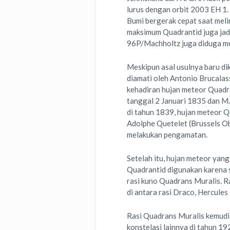
lurus dengan orbit 2003 EH 1.
Bumi bergerak cepat saat meli
maksimum Quadrantid juga jadi
96P/Machholtz juga diduga me
Meskipun asal usulnya baru di
diamati oleh Antonio Brucalass
kehadiran hujan meteor Quadra
tanggal 2 Januari 1835 dan M. 
di tahun 1839, hujan meteor Q
Adolphe Quetelet (Brussels Ob
melakukan pengamatan.
Setelah itu, hujan meteor yan
Quadrantid digunakan karena s
rasi kuno Quadrans Muralis. Ra
di antara rasi Draco, Hercules
Rasi Quadrans Muralis kemudi
konstelasi lainnya di tahun 1