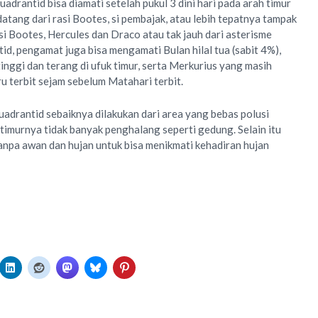
adrantid bisa diamati setelah pukul 3 dini hari pada arah timur
atang dari rasi Bootes, si pembajak, atau lebih tepatnya tampak
si Bootes, Hercules dan Draco atau tak jauh dari asterisme
id, pengamat juga bisa mengamati Bulan hilal tua (sabit 4%),
inggi dan terang di ufuk timur, serta Merkurius yang masih
ru terbit sejam sebelum Matahari terbit.
adrantid sebaiknya dilakukan dari area yang bebas polusi
k timurnya tidak banyak penghalang seperti gedung. Selain itu
tanpa awan dan hujan untuk bisa menikmati kehadiran hujan