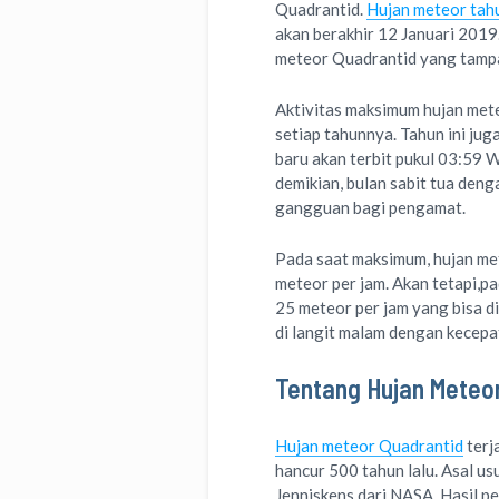
Quadrantid.
Hujan meteor tah
akan berakhir 12 Januari 2019
meteor Quadrantid yang tampak
Aktivitas maksimum hujan mete
setiap tahunnya. Tahun ini ju
baru akan terbit pukul 03:59 W
demikian, bulan sabit tua den
gangguan bagi pengamat.
Pada saat maksimum, hujan me
meteor per jam. Akan tetapi,pa
25 meteor per jam yang bisa 
di langit malam dengan kecepat
Tentang Hujan Meteo
Hujan meteor Quadrantid
terj
hancur 500 tahun lalu. Asal us
Jenniskens dari NASA. Hasil 