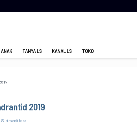
 ANAK
TANYA LS
KANAL LS
TOKO
2019
drantid 2019
4 menit baca