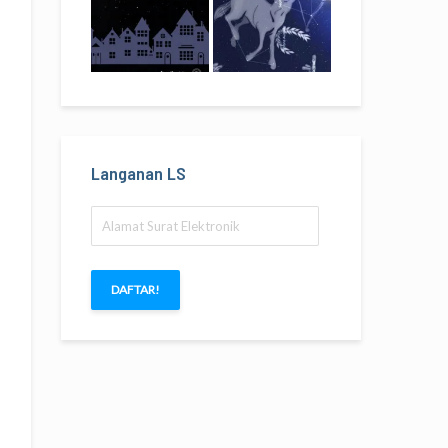
Langanan LS
Alamat
Surat
Elektronik
DAFTAR!