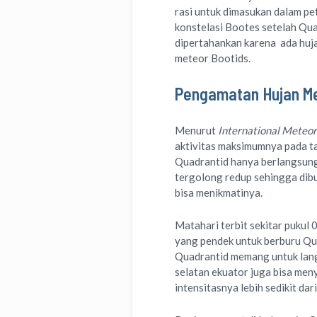
rasi untuk dimasukan dalam pe
konstelasi Bootes setelah Qua
dipertahankan karena ada huja
meteor Bootids.
Pengamatan Hujan Me
Menurut
International Meteor
aktivitas maksimumnya pada t
Quadrantid hanya berlangsung 
tergolong redup sehingga dib
bisa menikmatinya.
Matahari terbit sekitar pukul
yang pendek untuk berburu Qu
Quadrantid memang untuk langi
selatan ekuator juga bisa men
intensitasnya lebih sedikit dar