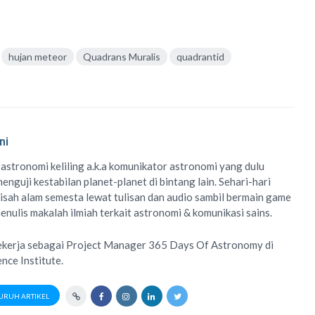
hujan meteor
Quadrans Muralis
quadrantid
ni
 astronomi keliling
a.k.a
komunikator astronomi
yang dulu
enguji kestabilan planet-planet di bintang lain. Sehari-hari
isah alam semesta lewat
tulisan
dan
audio
sambil bermain game
menulis
makalah ilmiah
terkait astronomi &
komunikasi sains.
ekerja sebagai Project Manager
365 Days Of Astronomy
di
ence Institute
.
URUH ARTIKEL