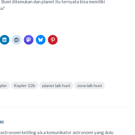
Bumi ditemukan dan planet itu ternyata bisa memiliki
ta?
pler
Kepler-22b
planet laik huni
zona laik huni
ni
 astronomi keliling
a.k.a
komunikator astronomi
yang dulu