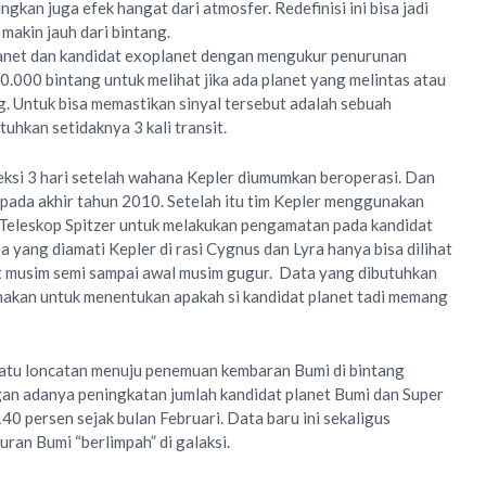
kan juga efek hangat dari atmosfer. Redefinisi ini bisa jadi
 makin jauh dari bintang.
anet dan kandidat exoplanet dengan mengukur penurunan
0.000 bintang untuk melihat jika ada planet yang melintas atau
g. Untuk bisa memastikan sinyal tersebut adalah sebuah
uhkan setidaknya 3 kali transit.
eksi 3 hari setelah wahana Kepler diumumkan beroperasi. Dan
i pada akhir tahun 2010. Setelah itu tim Kepler menggunakan
 Teleskop Spitzer untuk melakukan pengamatan pada kandidat
ea yang diamati Kepler di rasi Cygnus dan Lyra hanya bisa dilihat
at musim semi sampai awal musim gugur. Data yang dibutuhkan
gunakan untuk menentukan apakah si kandidat planet tadi memang
tu loncatan menuju penemuan kembaran Bumi di bintang
gan adanya peningkatan jumlah kandidat planet Bumi dan Super
0 persen sejak bulan Februari. Data baru ini sekaligus
ran Bumi “berlimpah” di galaksi.