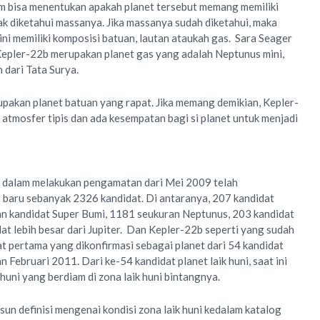
um bisa menentukan apakah planet tersebut memang memiliki
ak diketahui massanya. Jika massanya sudah diketahui, maka
ini memiliki komposisi batuan, lautan ataukah gas. Sara Seager
Kepler-22b merupakan planet gas yang adalah Neptunus mini,
 dari Tata Surya.
upakan planet batuan yang rapat. Jika memang demikian, Kepler-
 atmosfer tipis dan ada kesempatan bagi si planet untuk menjadi
 dalam melakukan pengamatan dari Mei 2009 telah
baru sebanyak 2326 kandidat. Di antaranya, 207 kandidat
n kandidat Super Bumi, 1181 seukuran Neptunus, 203 kandidat
at lebih besar dari Jupiter. Dan Kepler-22b seperti yang sudah
t pertama yang dikonfirmasi sebagai planet dari 54 kandidat
 Februari 2011. Dari ke-54 kandidat planet laik huni, saat ini
 huni yang berdiam di zona laik huni bintangnya.
un definisi mengenai kondisi zona laik huni kedalam katalog