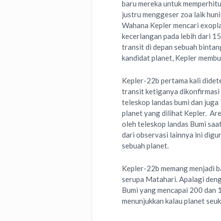
baru mereka untuk memperhitung
justru menggeser zoa laik huni
Wahana Kepler mencari exopl
kecerlangan pada lebih dari 15
transit di depan sebuah bintan
kandidat planet, Kepler membut
Kepler-22b pertama kali didet
transit ketiganya dikonfirmas
teleskop landas bumi dan juga
planet yang dilihat Kepler. Ar
oleh teleskop landas Bumi sa
dari observasi lainnya ini di
sebuah planet.
Kepler-22b memang menjadi ba
serupa Matahari. Apalagi den
Bumi yang mencapai 200 dan 14
menunjukkan kalau planet seuku