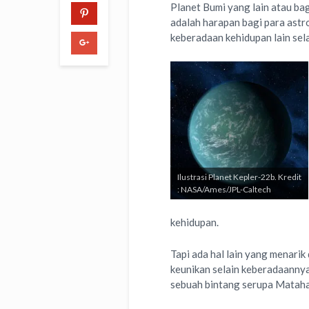
Planet Bumi yang lain atau bag
adalah harapan bagi para ast
keberadaan kehidupan lain sel
Ilustrasi Planet Kepler-22b. Kredit
: NASA/Ames/JPL-Caltech
kehidupan.
Tapi ada hal lain yang menarik
keunikan selain keberadaannya 
sebuah bintang serupa Matahar