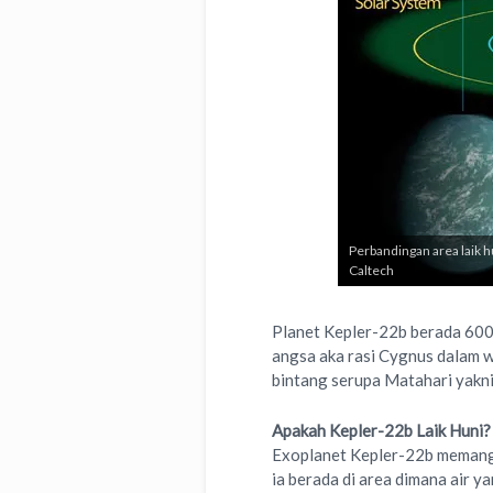
Perbandingan area laik h
Caltech
Planet Kepler-22b berada 600 
angsa aka rasi Cygnus dalam w
bintang serupa Matahari yakni b
Apakah Kepler-22b Laik Huni?
Exoplanet Kepler-22b memang d
ia berada di area dimana air 