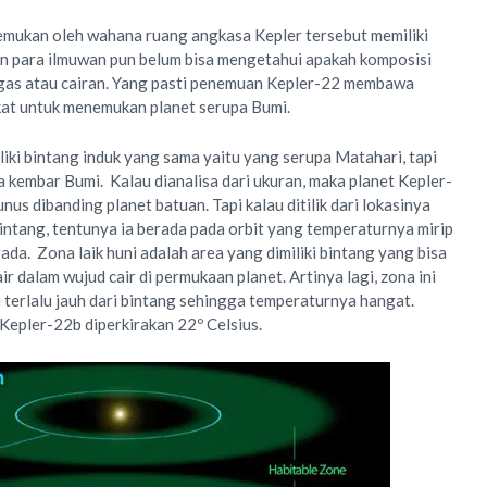
emukan oleh wahana ruang angkasa Kepler tersebut memiliki
Dan para ilmuwan pun belum bisa mengetahui apakah komposisi
 gas atau cairan. Yang pasti penemuan Kepler-22 membawa
kat untuk menemukan planet serupa Bumi.
iki bintang induk yang sama yaitu yang serupa Matahari, tapi
a kembar Bumi. Kalau dianalisa dari ukuran, maka planet Kepler-
nus dibanding planet batuan. Tapi kalau ditilik dari lokasinya
bintang, tentunya ia berada pada orbit yang temperaturnya mirip
da. Zona laik huni adalah area yang dimiliki bintang yang bisa
dalam wujud cair di permukaan planet. Artinya lagi, zona ini
u terlalu jauh dari bintang sehingga temperaturnya hangat.
epler-22b diperkirakan 22º Celsius.