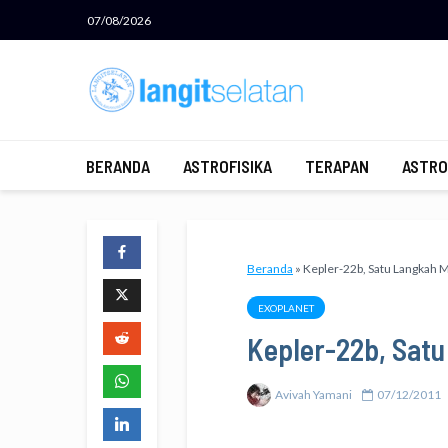
07/08/2026
BERANDA
ASTROFISIKA
TERAPAN
ASTRO
Beranda
»
Kepler-22b, Satu Langkah 
EXOPLANET
Kepler-22b, Sat
Avivah Yamani
07/12/2011