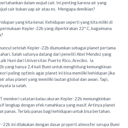
ertahankan dalam wujud cair. Ini penting karena air yang
ujud cair bukan uap air atau es. Mengapa demikian?
idupan yang kita kenal. Kehidupan seperti yang kita miliki di
permukaan Kepler-22b yang diperkirakan 22º C, bagaimana
a?
uncul setelah Kepler-22b diumumkan sebagai planet pertama
tahari. Salah satunya datang dari peneliti Abel Mendez yang
ik Huni dari Universitas Puerto Rico, Arecibo. Ia
b yang hanya 2,4 kali Bumi untuk menghitung kemungkinan
ri paling optimis agar planet ini bisa memiliki kehidupan jika
r alias planet yang memiliki lautan global dan awan. Tapi,
nyata ia salah.
T memberi catatan kalau ukuran Kepler-22b memungkinkan
if lengkap dengan efek rumahkaca yang masif. Artinya planet
at panas. Terlalu panas bagi kehidupan untuk bisa bertahan.
r-22b ini dilakukan dengan dasar properti atmosfer serupa Bumi