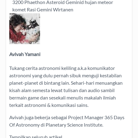
3200 Phaethon
Asteroid
Geminid
hujan meteor
komet
Rasi Gemini
Wirtanen
Avivah Yamani
Tukang cerita astronomi keliling
a.k.a
komunikator
astronomi
yang dulu pernah sibuk menguji kestabilan
planet-planet di bintang lain. Sehari-hari menuangkan
kisah alam semesta lewat
tulisan
dan
audio
sambil
bermain game dan sesekali menulis
makalah ilmiah
terkait astronomi &
komunikasi sains.
Avivah juga bekerja sebagai Project Manager
365 Days
Of Astronomy
di
Planetary Science Institute
.
Tampilkan seluruh artikel