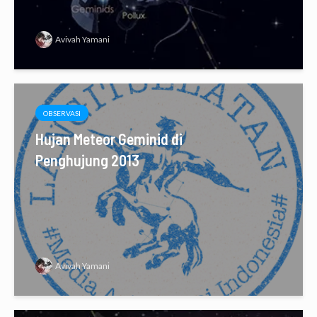
Avivah Yamani
OBSERVASI
Hujan Meteor Geminid di
Penghujung 2013
Avivah Yamani