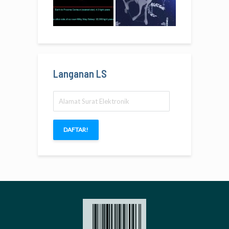
Langanan LS
Alamat
Surat
Elektronik
DAFTAR!