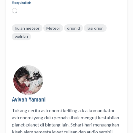
Menyukai ini:
Memuat...
hujan meteor
Meteor
orionid
rasi orion
waluku
Avivah Yamani
Tukang cerita astronomi keliling
a.k.a
komunikator
astronomi
yang dulu pernah sibuk menguji kestabilan
planet-planet di bintang lain. Sehari-hari menuangkan
kisah alam semesta lewat
tulisan
dan
audio
sambil