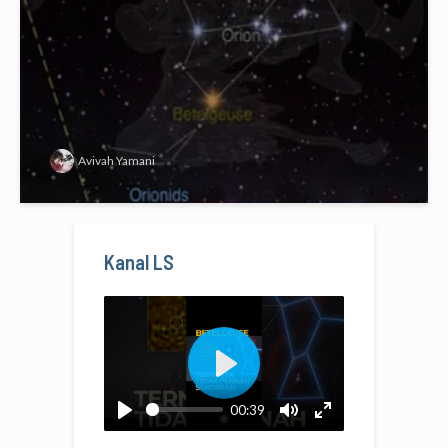
Avivah Yamani
Kanal LS