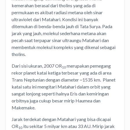
kemerahan berasal dari tholins yang ada di
permukaan es akibat radiasi metana oleh sinar
ultraviolet dari Matahari. Kondisi ini banyak
ditemukan di benda-benda jauh di Tata Surya. Pada
jarak yang jauh, molekul sederhana metana akan
pecah saat terpapar sinar ultraungu Matahari dan
membentuk molekul kompleks yang dikenal sebagai
tholins.
Dari sisi ukuran, 2007 OR
merupakan pemegang
10
rekor planet katai ketiga terbesar yang ada di area
Trans Neptunian dengan diameter ~1535 km. Planet
katai satu ini mengitari Matahari dalam orbit yang
sangat lonjong seperti halnya Eris dan kemiringan
orbitnya juga cukup besar mirip Haumea dan
Makemake.
Jarak terdekat dengan Matahari yang bisa dicapai
OR
itu sekitar 5 milyar km atau 33 AU. Mirip jarak
10