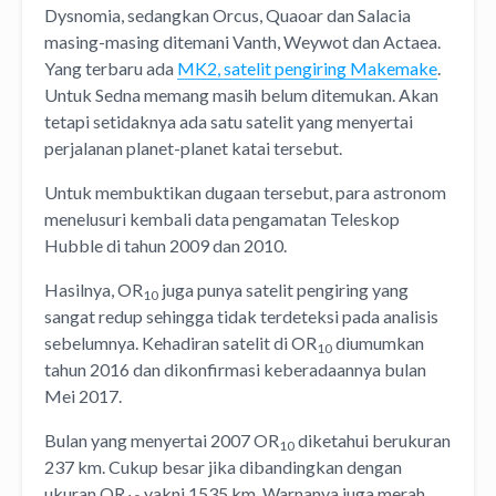
Dysnomia, sedangkan Orcus, Quaoar dan Salacia
masing-masing ditemani Vanth, Weywot dan Actaea.
Yang terbaru ada
MK2, satelit pengiring Makemake
.
Untuk Sedna memang masih belum ditemukan. Akan
tetapi setidaknya ada satu satelit yang menyertai
perjalanan planet-planet katai tersebut.
Untuk membuktikan dugaan tersebut, para astronom
menelusuri kembali data pengamatan Teleskop
Hubble di tahun 2009 dan 2010.
Hasilnya, OR
juga punya satelit pengiring yang
10
sangat redup sehingga tidak terdeteksi pada analisis
sebelumnya. Kehadiran satelit di OR
diumumkan
10
tahun 2016 dan dikonfirmasi keberadaannya bulan
Mei 2017.
Bulan yang menyertai 2007 OR
diketahui berukuran
10
237 km. Cukup besar jika dibandingkan dengan
ukuran OR
yakni 1535 km. Warnanya juga merah.