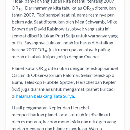
Tidak banyak yang sudah kita ketahui tentang 2007
OR
. Dari namanya kita tahu kalau OR
ditemukan
10
10
tahun 2007. Tapi sampai saat ini, nama resminya pun
belum ada. Saat ditemukan oleh Meg Schwamb, Mike
Brown dan David Rabinowitz, obyek yang satu ini
sempat diberi julukan Putri Salju untuk warnanya yang
putih. Sayangnya, julukan indah itu harus dibatalkan
karena 2007 OR
justru merupakan obyek paling
10
merah di sabuk Kuiper, mirip dengan Quaoar.
Planet katai OR
ditemukan dengan teleskop Samuel
10
Oschin di Observatorium Palomar. Selain teleskop di
Bumi, Teleskop Hubble, Spitzer, Herschel dan Kepler
(K2) juga diarahkan untuk mengamati planet kurcaci
di
halaman belakang Tata Surya.
Hasil pengamatan Kepler dan Herschel
memperlihatkan planet katai ketujuh ini diselimuti
oleh es metana, karbon monoksida dan nitrogen yang
mudah menguap dan hilang di angkasa. Warna