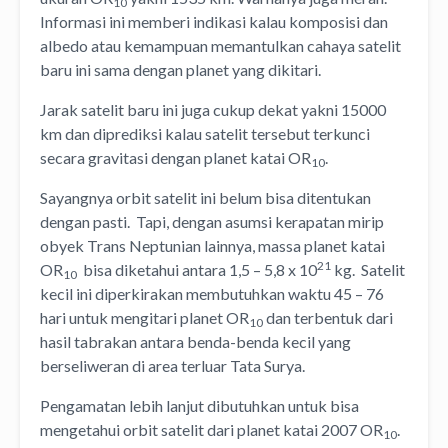
10
Informasi ini memberi indikasi kalau komposisi dan
albedo atau kemampuan memantulkan cahaya satelit
baru ini sama dengan planet yang dikitari.
Jarak satelit baru ini juga cukup dekat yakni 15000
km dan diprediksi kalau satelit tersebut terkunci
secara gravitasi dengan planet katai OR
.
10
Sayangnya orbit satelit ini belum bisa ditentukan
dengan pasti. Tapi, dengan asumsi kerapatan mirip
obyek Trans Neptunian lainnya, massa planet katai
21
OR
bisa diketahui antara 1,5 – 5,8 x 10
kg. Satelit
10
kecil ini diperkirakan membutuhkan waktu 45 – 76
hari untuk mengitari planet OR
dan terbentuk dari
10
hasil tabrakan antara benda-benda kecil yang
berseliweran di area terluar Tata Surya.
Pengamatan lebih lanjut dibutuhkan untuk bisa
mengetahui orbit satelit dari planet katai 2007 OR
.
10