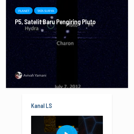
PLANET
TATA SURYA
P5, Satelit Baru Pengiring Pluto
Avivah Yamani
Kanal LS