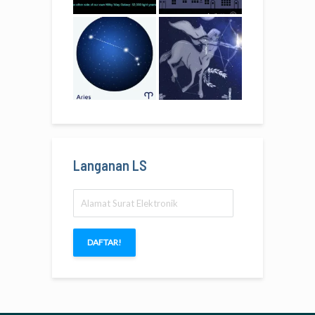
Langanan LS
Alamat
Surat
Elektronik
DAFTAR!