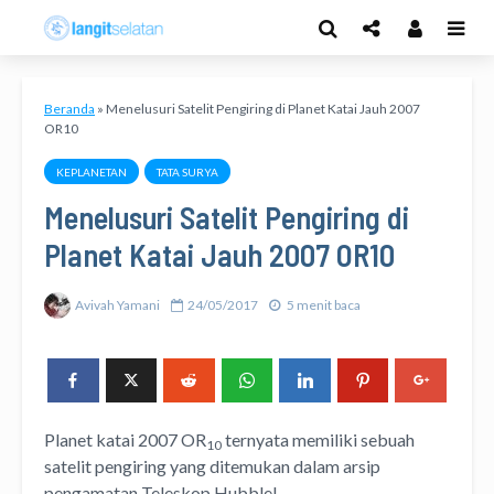
Beranda
»
Menelusuri Satelit Pengiring di Planet Katai Jauh 2007
OR10
KEPLANETAN
TATA SURYA
Menelusuri Satelit Pengiring di
Planet Katai Jauh 2007 OR10
Avivah Yamani
24/05/2017
5 menit baca
Planet katai 2007 OR
ternyata memiliki sebuah
10
satelit pengiring yang ditemukan dalam arsip
pengamatan Teleskop Hubble!