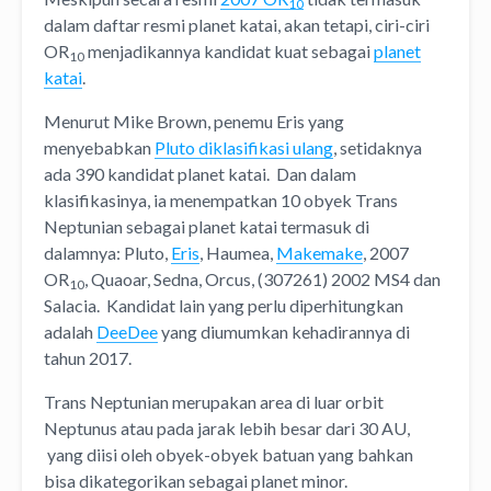
10
dalam daftar resmi planet katai, akan tetapi, ciri-ciri
OR
menjadikannya kandidat kuat sebagai
planet
10
katai
.
Menurut Mike Brown, penemu Eris yang
menyebabkan
Pluto diklasifikasi ulang
, setidaknya
ada 390 kandidat planet katai. Dan dalam
klasifikasinya, ia menempatkan 10 obyek Trans
Neptunian sebagai planet katai termasuk di
dalamnya: Pluto,
Eris
, Haumea,
Makemake
, 2007
OR
, Quaoar, Sedna, Orcus, (307261) 2002 MS4 dan
10
Salacia. Kandidat lain yang perlu diperhitungkan
adalah
DeeDee
yang diumumkan kehadirannya di
tahun 2017.
Trans Neptunian merupakan area di luar orbit
Neptunus atau pada jarak lebih besar dari 30 AU,
yang diisi oleh obyek-obyek batuan yang bahkan
bisa dikategorikan sebagai planet minor.