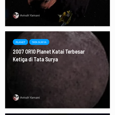
Avivah Yamani
PLANET
TATA SURYA
2007 OR10 Planet Katai Terbesar
Ketiga di Tata Surya
Avivah Yamani