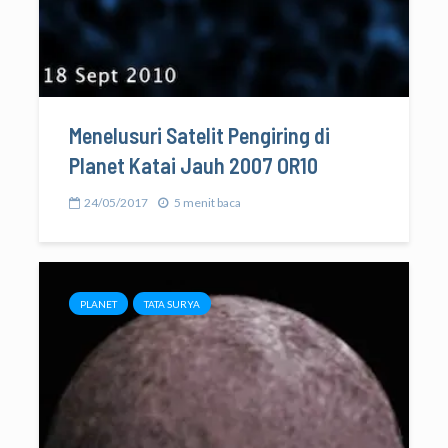
Menelusuri Satelit Pengiring di
Planet Katai Jauh 2007 OR10
24/05/2017
5 menit baca
PLANET
TATA SURYA