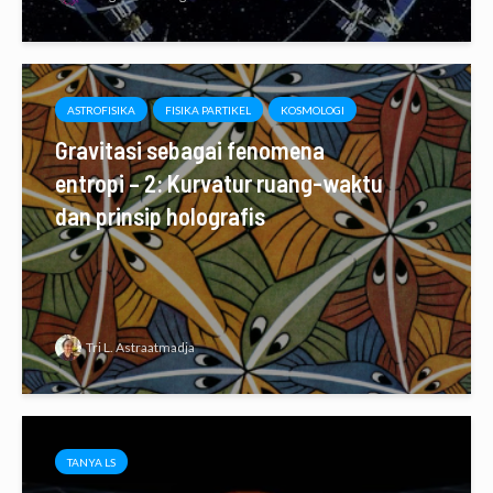
ASTROFISIKA
FISIKA PARTIKEL
KOSMOLOGI
Gravitasi sebagai fenomena
entropi – 2: Kurvatur ruang-waktu
dan prinsip holografis
Tri L. Astraatmadja
TANYA LS