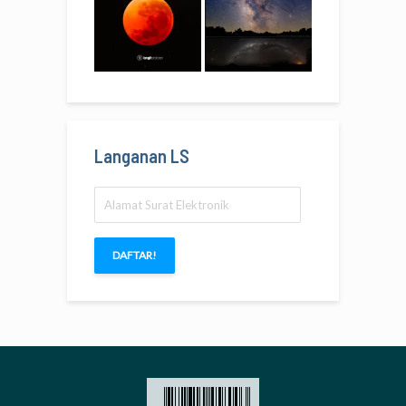
Langanan LS
Alamat
Surat
Elektronik
DAFTAR!