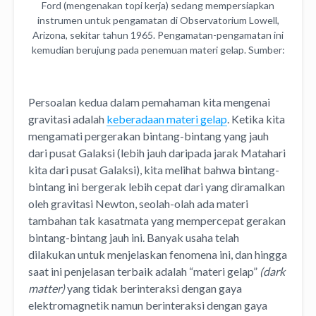
Ford (mengenakan topi kerja) sedang mempersiapkan
instrumen untuk pengamatan di Observatorium Lowell,
Arizona, sekitar tahun 1965. Pengamatan-pengamatan ini
kemudian berujung pada penemuan materi gelap. Sumber:
Carnegie Institution for Science, Dept. of Terrestrial
Magnetism.
Persoalan kedua dalam pemahaman kita mengenai
gravitasi adalah
keberadaan materi gelap
. Ketika kita
mengamati pergerakan bintang-bintang yang jauh
dari pusat Galaksi (lebih jauh daripada jarak Matahari
kita dari pusat Galaksi), kita melihat bahwa bintang-
bintang ini bergerak lebih cepat dari yang diramalkan
oleh gravitasi Newton, seolah-olah ada materi
tambahan tak kasatmata yang mempercepat gerakan
bintang-bintang jauh ini. Banyak usaha telah
dilakukan untuk menjelaskan fenomena ini, dan hingga
saat ini penjelasan terbaik adalah “materi gelap”
(dark
matter)
yang tidak berinteraksi dengan gaya
elektromagnetik namun berinteraksi dengan gaya