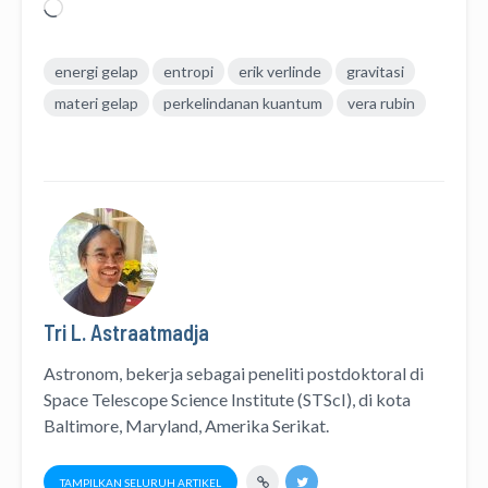
Memuat...
energi gelap
entropi
erik verlinde
gravitasi
materi gelap
perkelindanan kuantum
vera rubin
Tri L. Astraatmadja
Astronom, bekerja sebagai peneliti postdoktoral di
Space Telescope Science Institute (STScI)
, di kota
Baltimore, Maryland, Amerika Serikat.
TAMPILKAN SELURUH ARTIKEL