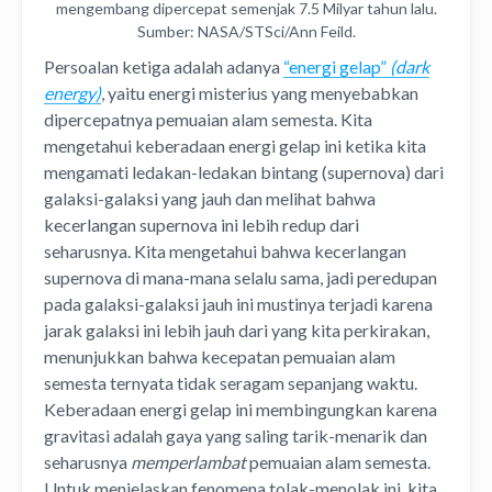
mengembang dipercepat semenjak 7.5 Milyar tahun lalu.
Sumber: NASA/STSci/Ann Feild.
Persoalan ketiga adalah adanya
“energi gelap”
(dark
energy)
, yaitu energi misterius yang menyebabkan
dipercepatnya pemuaian alam semesta. Kita
mengetahui keberadaan energi gelap ini ketika kita
mengamati ledakan-ledakan bintang (supernova) dari
galaksi-galaksi yang jauh dan melihat bahwa
kecerlangan supernova ini lebih redup dari
seharusnya. Kita mengetahui bahwa kecerlangan
supernova di mana-mana selalu sama, jadi peredupan
pada galaksi-galaksi jauh ini mustinya terjadi karena
jarak galaksi ini lebih jauh dari yang kita perkirakan,
menunjukkan bahwa kecepatan pemuaian alam
semesta ternyata tidak seragam sepanjang waktu.
Keberadaan energi gelap ini membingungkan karena
gravitasi adalah gaya yang saling tarik-menarik dan
seharusnya
memperlambat
pemuaian alam semesta.
Untuk menjelaskan fenomena tolak-menolak ini, kita