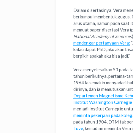
Dalam disertasinya, Vera mene
berkumpul membentuk gugus. Pe
arus utama, namun pada saat i
memuat paper disertasi Vera (p
National Academy of Sciences
mendengar pertanyaan Vera:
“
kalau dapat PhD, aku akan bisa
berpikir apakah aku bisa jadi.”
Vera menyelesaikan S3 pada t
tahun berikutnya, pertama-tam
1964 ia semakin menyadari ba
dirinya, dan ia memutuskan un
Departemen Magnetisme Keb
Institut Washington Carnegie
menjadi Institut Carnegie unt
meminta pekerjaan pada kolega
pada tahun 1904, DTM tak per
Tuve
, kemudian meminta Vera m