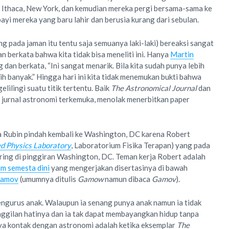
 Ithaca, New York, dan kemudian mereka pergi bersama-sama ke
i mereka yang baru lahir dan berusia kurang dari sebulan.
ang pada jaman itu tentu saja semuanya laki-laki) bereaksi sangat
n berkata bahwa kita tidak bisa meneliti ini. Hanya
Martin
an berkata, “Ini sangat menarik. Bila kita sudah punya lebih
bih banyak.” Hingga hari ini kita tidak menemukan bukti bahwa
lilingi suatu titik tertentu. Baik
The Astronomical Journal
dan
a jurnal astronomi terkemuka, menolak menerbitkan paper
a Rubin pindah kembali ke Washington, DC karena Robert
ed Physics Laboratory
, Laboratorium Fisika Terapan) yang pada
Spring di pinggiran Washington, DC. Teman kerja Robert adalah
am semesta dini
yang mengerjakan disertasinya di bawah
Gamov
(umumnya ditulis
Gamow
namun dibaca
Gamov
).
engurus anak. Walaupun ia senang punya anak namun ia tidak
nggilan hatinya dan ia tak dapat membayangkan hidup tanpa
ya kontak dengan astronomi adalah ketika eksemplar
The