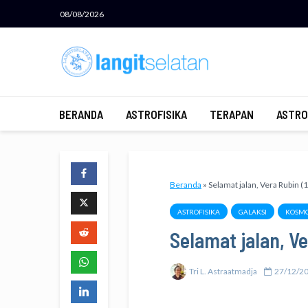
08/08/2026
BERANDA
ASTROFISIKA
TERAPAN
ASTRO
Beranda
»
Selamat jalan, Vera Rubin 
ASTROFISIKA
GALAKSI
KOSMO
Selamat jalan, V
Tri L. Astraatmadja
27/12/2