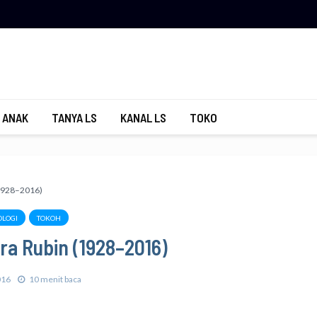
 ANAK
TANYA LS
KANAL LS
TOKO
(1928–2016)
LOGI
TOKOH
era Rubin (1928–2016)
016
10 menit baca