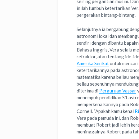
seiring pergantian musim. Da
inilah tumbuh ketertarikan Ve
pergerakan bintang-bintang.
Selanjutnya ia bergabung den
astronomi lokal dan membangu
sendiri dengan dibantu bapakn
Bahasa Inggris, Vera selalu me
refraktor, atau tentang ide-id
Amerika Serikat
untuk mencari
ketertarikannya pada astrono
matematika karena beliau men
beliau sepenuhnya mendukung 
diterima di
Perguruan Vassar
y
menempuh pendidikan S1 astro
memperkenalkannya pada Rober
Cornell. “Apakah kamu kenal
R
Vera pada pemuda ini, dan Ro
membuat Robert jadi lebih ker
meninggalnya Robert pada ta