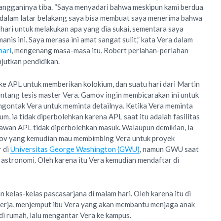
angganinya tiba. “Saya menyadari bahwa meskipun kami berdua
a dalam latar belakang saya bisa membuat saya menerima bahwa
 hari untuk melakukan apa yang dia sukai, sementara saya
anis ini. Saya merasa ini amat sangat sulit,” kata Vera dalam
hari
, mengenang masa-masa itu. Robert perlahan-perlahan
jutkan pendidikan.
e APL untuk memberikan kolokium, dan suatu hari dari Martin
ntang tesis master Vera. Gamov ingin membicarakan ini untuk
engontak Vera untuk meminta detailnya. Ketika Vera meminta
um, ia tidak diperbolehkan karena APL saat itu adalah fasilitas
karyawan APL tidak diperbolehkan masuk. Walaupun demikian, ia
ov yang kemudian mau membimbing Vera untuk proyek
r di
Universitas George Washington (GWU)
, namun GWU saat
astronomi. Oleh karena itu Vera kemudian mendaftar di
elas-kelas pascasarjana di malam hari. Oleh karena itu di
kerja, menjemput ibu Vera yang akan membantu menjaga anak
di rumah, lalu mengantar Vera ke kampus.