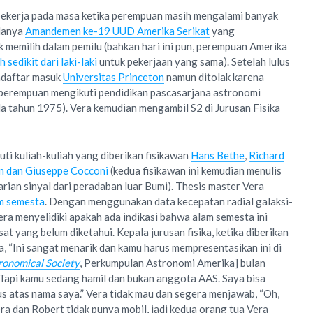
bekerja pada masa ketika perempuan masih mengalami banyak
adanya
Amandemen ke-19 UUD Amerika Serikat
yang
memilih dalam pemilu (bahkan hari ini pun, perempuan Amerika
 sedikit dari laki-laki
untuk pekerjaan yang sama). Setelah lulus
ndaftar masuk
Universitas Princeton
namun ditolak karena
perempuan mengikuti pendidikan pascasarjana astronomi
da tahun 1975). Vera kemudian mengambil S2 di Jurusan Fisika
uti kuliah-kuliah yang diberikan fisikawan
Hans Bethe
,
Richard
on dan Giuseppe Cocconi
(kedua fisikawan ini kemudian menulis
rian sinyal dari peradaban luar Bumi). Thesis master Vera
am semesta
. Dengan menggunakan data kecepatan radial galaksi-
 Vera menyelidiki apakah ada indikasi bahwa alam semesta ini
at yang belum diketahui. Kepala jurusan fisika, ketika diberikan
ta, “Ini sangat menarik dan kamu harus mempresentasikan ini di
ronomical Society
, Perkumpulan Astronomi Amerika] bulan
api kamu sedang hamil dan bukan anggota AAS. Saya bisa
us atas nama saya.” Vera tidak mau dan segera menjawab, “Oh,
Vera dan Robert tidak punya mobil, jadi kedua orang tua Vera