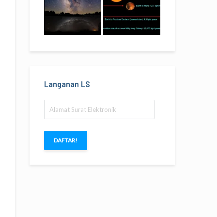
Langanan LS
Alamat
Surat
Elektronik
DAFTAR!