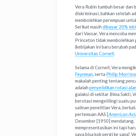
Vera Rubin tumbuh besar dan 
diskriminasi, bahkan setelah 
membolehkan perempuan untuk 
Serikat masih
dibayar 20% lebih
dari Vassar, Vera mencoba me
Princeton tidak membolehkan 
(kebijakan ini baru berubah pa
Universitas Cornell
.
Selama di Cornell, Vera mengik
Feynman
, serta
Philip Morris
makalah penting tentang penca
adalah
penyelidikan rotasi al
galaksi di sekitar Bima Sakti,
berotasi mengelilingi suatu pus
salinan penelitian Vera, berka
pertemuan AAS [
American Ast
Desember [1950] mendatang. T
mempresentasikan ini tapi har
saya bisa kok pergi ke sana”. 