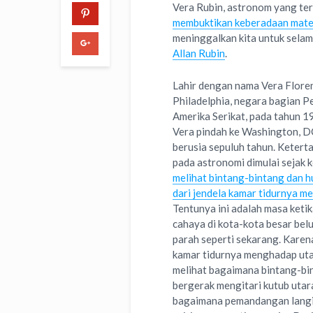
Vera Rubin, astronom yang te
membuktikan keberadaan mate
meninggalkan kita untuk sela
Allan Rubin
.
Lahir dengan nama Vera Flore
Philadelphia, negara bagian P
Amerika Serikat, pada tahun 1
Vera pindah ke Washington, DC
berusia sepuluh tahun. Ketert
pada astronomi dimulai sejak ke
melihat bintang-bintang dan h
dari jendela kamar tidurnya me
Tentunya ini adalah masa ketik
cahaya di kota-kota besar bel
parah seperti sekarang. Karen
kamar tidurnya menghadap utar
melihat bagaimana bintang-bi
bergerak mengitari kutub utara
bagaimana pemandangan langi