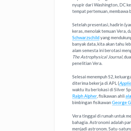
nyupir dari Washington, DC ke
tempat pertemuan, membawa bay
Setelah presentasi, hadirin (y
keras, menolak temuan Vera, da
Schwarzschild
yang mendukung d
banyak data, kita akan tahu le
alam semesta ini berotasi menge
The Astrophysical Journal
, du
penelitian Vera.
Selesai menempuh S2, keluarg
diterima bekerja di APL (
Appli
waktu itu berlokasi di Silver 
Ralph Alpher
, fisikawan ahli
al
bimbingan fisikawan
George 
Vera tinggal di rumah untuk m
bahagia. Astronomi adalah pa
menjadi astronom. Satu-satun