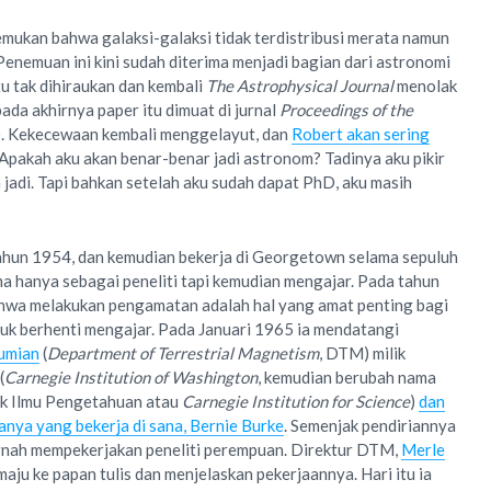
mukan bahwa galaksi-galaksi tidak terdistribusi merata namun
nemuan ini kini sudah diterima menjadi bagian dari astronomi
tu tak dihiraukan dan kembali
The Astrophysical Journal
menolak
ada akhirnya paper itu dimuat di jurnal
Proceedings of the
). Kekecewaan kembali menggelayut, dan
Robert akan sering
Apakah aku akan benar-benar jadi astronom? Tadinya aku pikir
 jadi. Tapi bahkan setelah aku sudah dapat PhD, aku masih
ahun 1954, dan kemudian bekerja di Georgetown selama sepuluh
a hanya sebagai peneliti tapi kemudian mengajar. Pada tahun
hwa melakukan pengamatan adalah hal yang amat penting bagi
tuk berhenti mengajar. Pada Januari 1965 ia mendatangi
umian
(
Department of Terrestrial Magnetism
, DTM) milik
(
Carnegie Institution of Washington
, kemudian berubah nama
uk Ilmu Pengetahuan atau
Carnegie Institution for Science
)
dan
nya yang bekerja di sana, Bernie Burke
. Semenjak pendiriannya
nah mempekerjakan peneliti perempuan. Direktur DTM,
Merle
aju ke papan tulis dan menjelaskan pekerjaannya. Hari itu ia