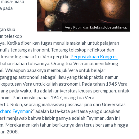
ri masa-masa
ra pada
Vera Rubin dan koleksi globe antiknya.
gan klub
n teleskop
ya. Ketika diberikan tugas menulis makalah untuk pelajaran
nulis tentang astronomi. Tentang teleskop reflektor dan
e kosmologi masa itu. Vera pergi ke
Perpustakaan Kongres
 bahan-bahan tulisannya. Orang tua Vera amat mendukung
mi. Walaupun bapaknya membujuk Vera untuk belajar
ganggap astronomi sebagai ilmu yang tidak praktis, namun
keputusan Vera untuk kuliah astronomi. Pada tahun 1945 Vera
ang pada waktu itu adalah universitas khusus perempuan, untuk
nomi. Pada musim panas 1947, orang tua Vera
t J. Rubin, seorang mahasiswa pascasarjana dari Universitas
ichard Feynman
?” adalah kata-kata pertama yang diucapkan
bert menjawab bahwa bimbingannya adalah Feynman, dan ini
en. Mereka menikah tahun berikutnya dan terus bersama hingga
hun 2008.