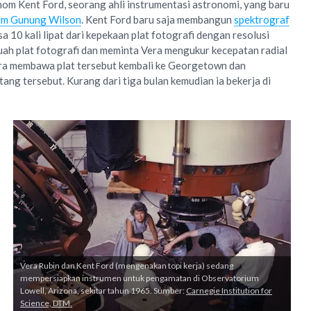
om Kent Ford, seorang ahli instrumentasi astronomi, yang baru
um Gunung Wilson
. Kent Ford baru saja membangun
spektrograf
 10 kali lipat dari kepekaan plat fotografi dengan resolusi
ah plat fotografi dan meminta Vera mengukur kecepatan radial
Vera membawa plat tersebut kembali ke Georgetown dan
ang tersebut. Kurang dari tiga bulan kemudian ia bekerja di
Vera Rubin dan Kent Ford (mengenakan topi kerja) sedang
mempersiapkan instrumen untuk pengamatan di Observatorium
Lowell, Arizona, sekitar tahun 1965. Sumber:
Carnegie Institution for
Science, DTM.