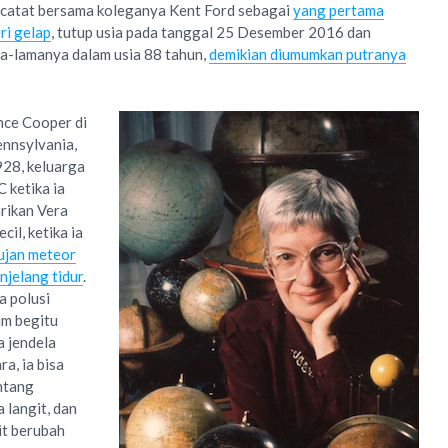
rcatat bersama koleganya Kent Ford sebagai
yang pertama
ri gelap
, tutup usia pada tanggal 25 Desember 2016 dan
ma-lamanya dalam usia 88 tahun,
demikian diumumkan putranya
nce Cooper di
ennsylvania,
928, keluarga
 ketika ia
arikan Vera
cil, ketika ia
ujan meteor
njelang tidur
.
a polusi
um begitu
a jendela
a, ia bisa
ntang
 langit, dan
t berubah