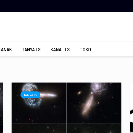
 ANAK
TANYA LS
KANAL LS
TOKO
TANYA LS