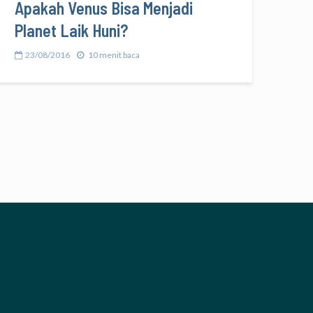
Apakah Venus Bisa Menjadi
Planet Laik Huni?
23/08/2016
10 menit baca