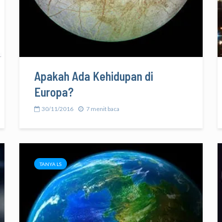
Apakah Ada Kehidupan di
Europa?
30/11/2016
7 menit baca
TANYA LS