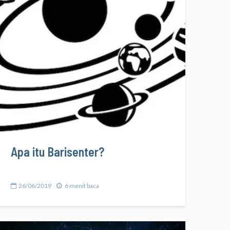
Apa itu Barisenter?
26/06/2019
6 menit baca