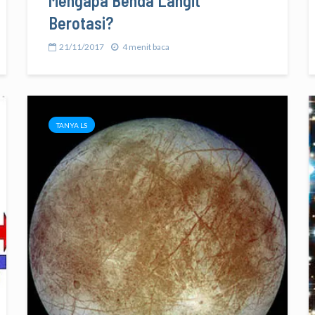
Mengapa Benda Langit
Berotasi?
21/11/2017
4 menit baca
TANYA LS