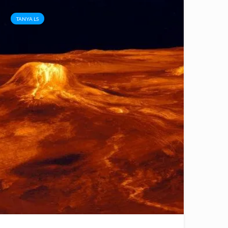
TANYA LS