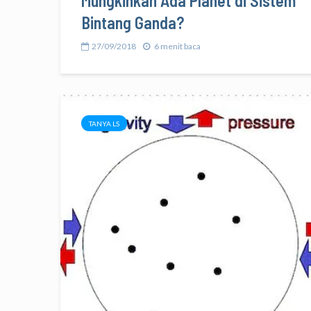
Mungkinkah Ada Planet di Sistem
Bintang Ganda?
27/09/2018
6 menit baca
TANYA LS