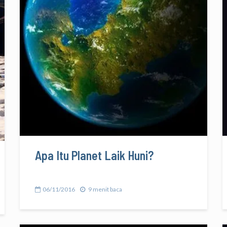
Apa Itu Planet Laik Huni?
06/11/2016
9 menit baca