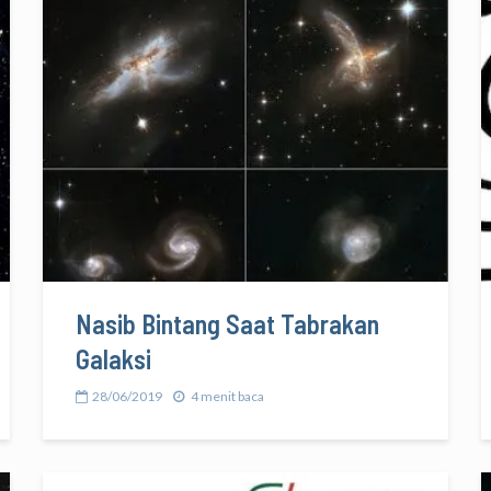
Nasib Bintang Saat Tabrakan
Galaksi
28/06/2019
4 menit baca