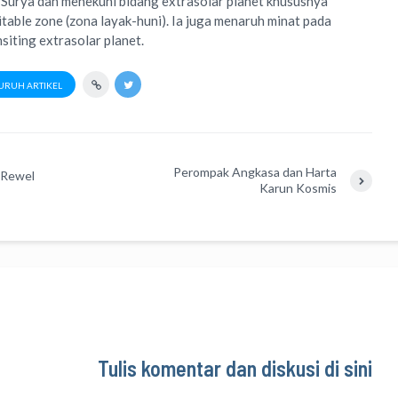
 Surya dan menekuni bidang extrasolar planet khususnya
table zone (zona layak-huni). Ia juga menaruh minat pada
siting extrasolar planet.
URUH ARTIKEL
Perompak Angkasa dan Harta
a Rewel
Karun Kosmis
Tulis komentar dan diskusi di sini