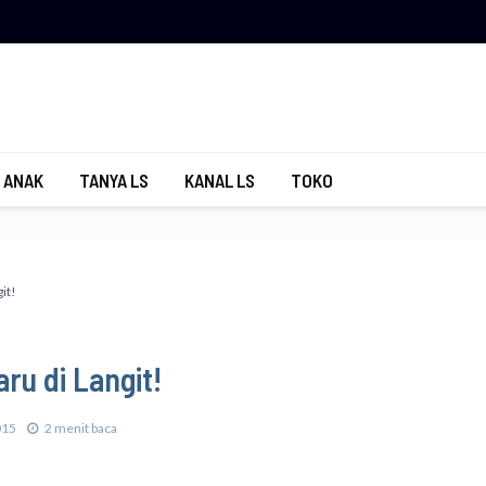
 ANAK
TANYA LS
KANAL LS
TOKO
it!
ru di Langit!
015
2 menit baca