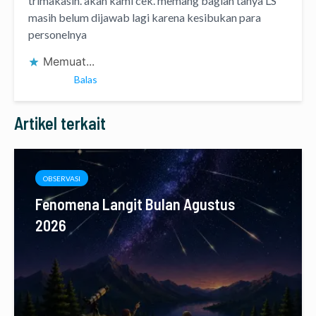
trimakasih. akan kami cek. memang bagian tanya LS
masih belum dijawab lagi karena kesibukan para
personelnya
Memuat...
Balas
Artikel terkait
OBSERVASI
Fenomena Langit Bulan Agustus
2026