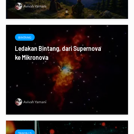
Avivah Yamani
BINTANG
Ledakan Bintang, dari Supernova
ke Mikronova
Avivah Yamani
TANYA LS