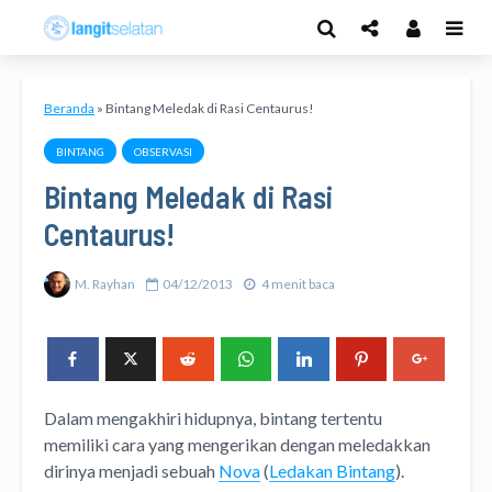
Beranda
»
Bintang Meledak di Rasi Centaurus!
BINTANG
OBSERVASI
Bintang Meledak di Rasi
Centaurus!
M. Rayhan
04/12/2013
4 menit baca
Dalam mengakhiri hidupnya, bintang tertentu
memiliki cara yang mengerikan dengan meledakkan
dirinya menjadi sebuah
Nova
(
Ledakan Bintang
).