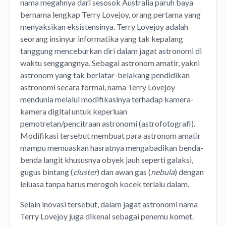
nama megahnya dari sesosok Australia paruh baya
bernama lengkap Terry Lovejoy, orang pertama yang
menyaksikan eksistensinya.
Terry Lovejoy adalah
seorang insinyur informatika yang tak kepalang
tanggung menceburkan diri dalam jagat astronomi di
waktu senggangnya. Sebagai astronom amatir, yakni
astronom yang tak berlatar-belakang pendidikan
astronomi secara formal, nama Terry Lovejoy
mendunia melalui modifikasinya terhadap kamera-
kamera digital untuk keperluan
pemotretan/pencitraan astronomi (astrofotografi).
Modifikasi tersebut membuat para astronom amatir
mampu memuaskan hasratnya mengabadikan benda-
benda langit khususnya obyek jauh seperti galaksi,
gugus bintang (
cluster
) dan awan gas (
nebula
) dengan
leluasa tanpa harus merogoh kocek terlalu dalam.
Selain inovasi tersebut, dalam jagat astronomi nama
Terry Lovejoy juga dikenal sebagai penemu komet.