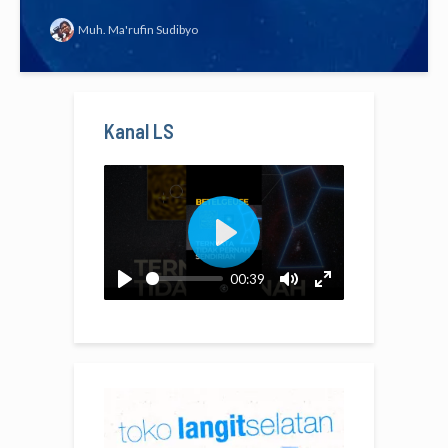
Muh. Ma'rufin Sudibyo
Kanal LS