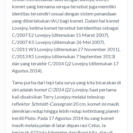
komet yang bernama serupa tersebut juga memiliki
identitas tersendiri sesuai dengan sistem penandaan
yang diberlakukan IAU bagi komet. Dalam hal komet
Lovejoy, kelima komet tersebut beridentitas sebagai
C/2007 E2 Lovejoy (ditemukan 15 Maret 2007),
C/2007 K5 Lovejoy (ditemukan 26 Mei 2007),
C/2011 W3 Lovejoy (ditemukan 27 November 2011),
C/2013 R1 Lovejoy (ditemukan 7 September 2013)
dan yang terakhir C/2014 Q2 Lovejoy (ditemukan 17
Agustus 2014).
Tamu purba dari tepi tata surya yang kita bicarakan di
sini adalah
komet C/2014 Q2 Lovejoy.
Saat pertama
kali disaksikan Terry Lovejoy melalui teleskop
reflektor
Schmidt-Cassegrain
20 cm, komet ini masih
demikian redup hingga lebih redup ketimbang planet-
kerdil Pluto. Pada 17 Agustus 2014 itu sang komet
masih melata pelan di latar depan rasi Cetus. Ia
berjarak 423 juta kilometer dari Bumi kita, atau di