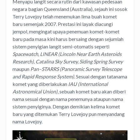
Menyapu langit secara rutin dari kawasan pedesaan
negara bagian Queensland (Australia), sejauh ini sosok
Terry Lovejoy telah menemukan lima buah komet
baru semenjak 2007. Prestasi ini layak diacungi
jempol, mengingat upaya penemuan komet-komet
baru pada masa kini harus bersaing dengan sejumlah
sistem penyigian langit semi-otomatis seperti
Spacewatch, LINEAR (Lincoln Near Earth Asteroids
Research), Catalina Sky Survey, Siding Spring Survey
maupun
Pan–STARRS (Panoramic Survey Telescope
and Rapid Response System)
. Sesuai dengan tatanama
komet yang diberlakukan
IAU (International
Astronomical Union)
, sebuah komet baru akan diberi
nama sesuai dengan nama penemunya ataupun nama
sistem penyiginya. Dengan demikian kelima komet
baru yang ditemukan Terry Lovejoy pun menyandang
nama Lovejoy.