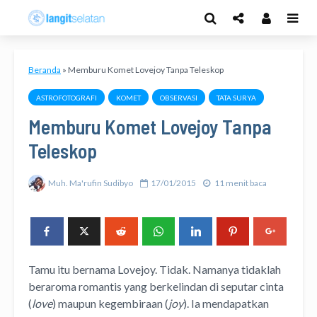
Beranda
»
Memburu Komet Lovejoy Tanpa Teleskop
ASTROFOTOGRAFI
KOMET
OBSERVASI
TATA SURYA
Memburu Komet Lovejoy Tanpa
Teleskop
Muh. Ma'rufin Sudibyo
17/01/2015
11 menit baca
Tamu itu bernama Lovejoy. Tidak. Namanya tidaklah
beraroma romantis yang berkelindan di seputar cinta
(
love
) maupun kegembiraan (
joy
). Ia mendapatkan