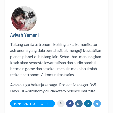
Avivah Yamani
Tukang cerita astronomi keliling
a.k.a
komunikator
astronomi
yang dulu pernah sibuk menguji kestabilan
planet-planet di bintang lain. Sehari-hari menuangkan
kisah alam semesta lewat
tulisan
dan
audio
sambil
bermain game dan sesekali menulis
makalah ilmiah
terkait astronomi &
komunikasi sains.
Avivah juga bekerja sebagai Project Manager
365
Days Of Astronomy
di
Planetary Science Institute
.
TAMPILKAN SELURUH ARTIKEL