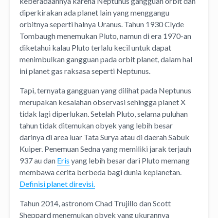
keberadaannya karena Neptunus gangguan orbit dan
diperkirakan ada planet lain yang menggangu
orbitnya seperti halnya Uranus. Tahun 1930 Clyde
Tombaugh menemukan Pluto, namun di era 1970-an
diketahui kalau Pluto terlalu kecil untuk dapat
menimbulkan gangguan pada orbit planet, dalam hal
ini planet gas raksasa seperti Neptunus.
Tapi, ternyata gangguan yang dilihat pada Neptunus
merupakan kesalahan observasi sehingga planet X
tidak lagi diperlukan. Setelah Pluto, selama puluhan
tahun tidak ditemukan obyek yang lebih besar
darinya di area luar Tata Surya atau di daerah Sabuk
Kuiper. Penemuan Sedna yang memiliki jarak terjauh
937 au dan
Eris
yang lebih besar dari Pluto memang
membawa cerita berbeda bagi dunia keplanetan.
Definisi planet direvisi.
Tahun 2014, astronom Chad Trujillo dan Scott
Sheppard menemukan obyek yang ukurannya