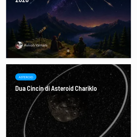
Avivah Yamani
ASTEROID
Dua Cincin di Asteroid Chariklo