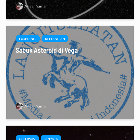
Avivah Yamani
EXOPLANET
KEPLANETAN
Sabuk Asteroid di Vega
Avivah Yamani
OBSERVASI
TANYA LS