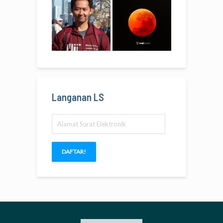
Langanan LS
Alamat
Surat
Elektronik
DAFTAR!