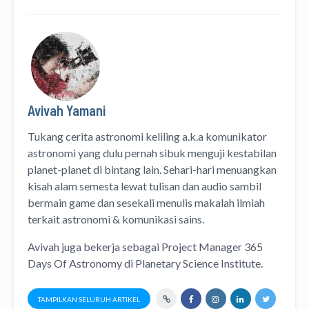
Avivah Yamani
Tukang cerita astronomi keliling
a.k.a
komunikator
astronomi
yang dulu pernah sibuk menguji kestabilan
planet-planet di bintang lain. Sehari-hari menuangkan
kisah alam semesta lewat
tulisan
dan
audio
sambil
bermain game dan sesekali menulis
makalah ilmiah
terkait astronomi &
komunikasi sains.
Avivah juga bekerja sebagai Project Manager
365
Days Of Astronomy
di
Planetary Science Institute
.
TAMPILKAN SELURUH ARTIKEL