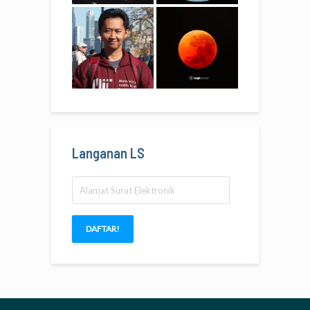
Langanan LS
Alamat
Surat
Elektronik
DAFTAR!