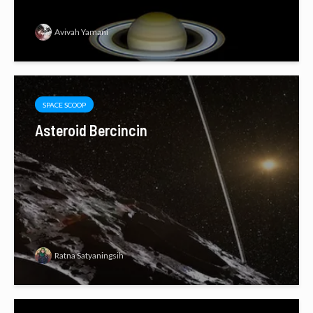
Avivah Yamani
SPACE SCOOP
Asteroid Bercincin
Ratna Satyaningsih