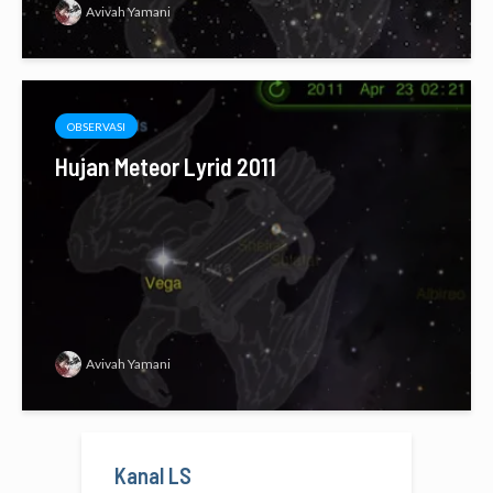
Avivah Yamani
OBSERVASI
Hujan Meteor Lyrid 2011
Avivah Yamani
Kanal LS