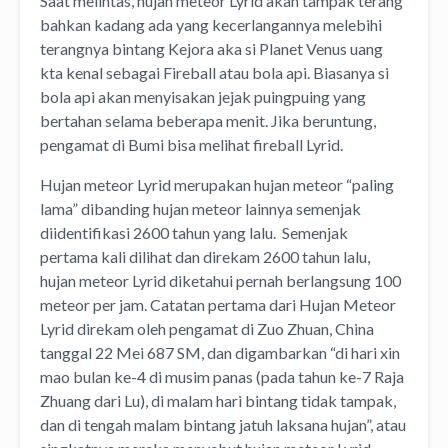
Saat melintas, hujan meteor Lyrid akan tampak terang
bahkan kadang ada yang kecerlangannya melebihi
terangnya bintang Kejora aka si Planet Venus uang
kta kenal sebagai Fireball atau bola api. Biasanya si
bola api akan menyisakan jejak puingpuing yang
bertahan selama beberapa menit. Jika beruntung,
pengamat di Bumi bisa melihat fireball Lyrid.
Hujan meteor Lyrid merupakan hujan meteor “paling
lama” dibanding hujan meteor lainnya semenjak
diidentifikasi 2600 tahun yang lalu. Semenjak
pertama kali dilihat dan direkam 2600 tahun lalu,
hujan meteor Lyrid diketahui pernah berlangsung 100
meteor per jam. Catatan pertama dari Hujan Meteor
Lyrid direkam oleh pengamat di Zuo Zhuan, China
tanggal 22 Mei 687 SM, dan digambarkan “di hari xin
mao bulan ke-4 di musim panas (pada tahun ke-7 Raja
Zhuang dari Lu), di malam hari bintang tidak tampak,
dan di tengah malam bintang jatuh laksana hujan”, atau