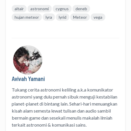
altair
astronomi
cygnus
deneb
hujan meteor
lyra
lyrid
Meteor
vega
Avivah Yamani
Tukang cerita astronomi keliling
a.k.a
komunikator
astronomi
yang dulu pernah sibuk menguji kestabilan
planet-planet di bintang lain. Sehari-hari menuangkan
kisah alam semesta lewat
tulisan
dan
audio
sambil
bermain game dan sesekali menulis
makalah ilmiah
terkait astronomi &
komunikasi sains.