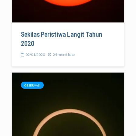
Sekilas Peristiwa Langit Tahun
2020
02/01/2020
24 menit baca
OBSERVASI