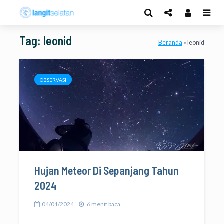
Tag: leonid
Beranda
»
leonid
OBSERVASI
Hujan Meteor Di Sepanjang Tahun
2024
04/01/2024
6 menit baca