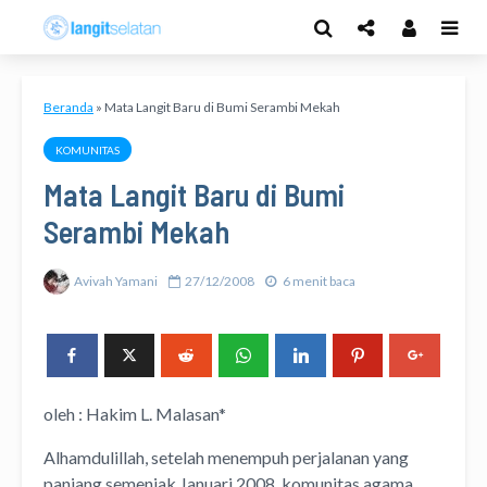
Beranda
»
Mata Langit Baru di Bumi Serambi Mekah
KOMUNITAS
Mata Langit Baru di Bumi
Serambi Mekah
Avivah Yamani
27/12/2008
6 menit baca
oleh : Hakim L. Malasan*
Alhamdulillah, setelah menempuh perjalanan yang
panjang semenjak Januari 2008, komunitas agama