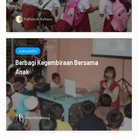
Fathonah Rahayu
KOMUNITAS
Berbagi Kegembiraan Bersama
Anak
Irma Hariawang