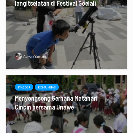
langitselatan di Festival Goelali
Avivah Yamani
IYA2009
KOMUNITAS
Menyongsong Gerhana Matahari
Cincin bersama Unawe