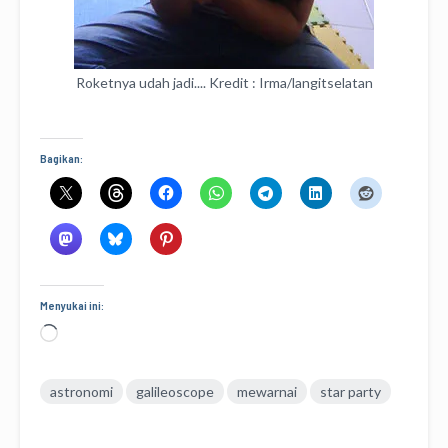
Roketnya udah jadi.... Kredit : Irma/langitselatan
Bagikan:
Menyukai ini:
Memuat...
astronomi
galileoscope
mewarnai
star party