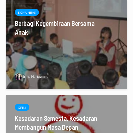
KOMUNITAS
Berbagi Kegembiraan Bersama
Anak
Irma Hariawang
OPINI
Kesadaran Semesta, Kesadaran
Membangun Masa Depan