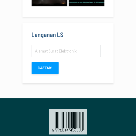
Langanan LS
Alamat
Surat
Elektronik
DAFTAR!