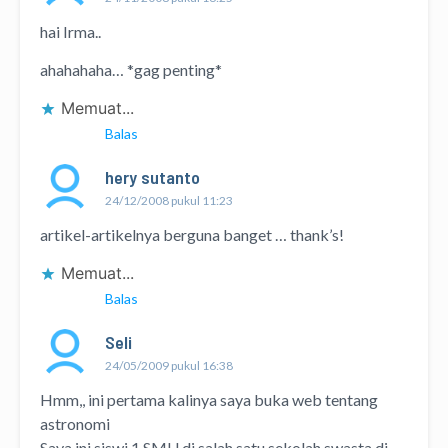
hai Irma..
ahahahaha… *gag penting*
Memuat...
Balas
hery sutanto
24/12/2008 pukul 11:23
artikel-artikelnya berguna banget … thank’s!
Memuat...
Balas
Seli
24/05/2009 pukul 16:38
Hmm,, ini pertama kalinya saya buka web tentang
astronomi
Saya ini siswi 1 SMU di salah satu sekolah swasta di