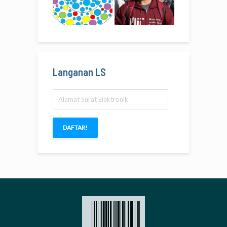
Langanan LS
Alamat
Surat
Elektronik
DAFTAR!