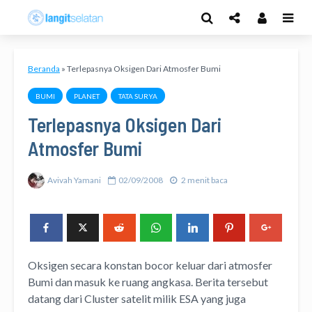
Beranda
»
Terlepasnya Oksigen Dari Atmosfer Bumi
BUMI
PLANET
TATA SURYA
Terlepasnya Oksigen Dari
Atmosfer Bumi
Avivah Yamani
02/09/2008
2 menit baca
Oksigen secara konstan bocor keluar dari atmosfer
Bumi dan masuk ke ruang angkasa. Berita tersebut
datang dari Cluster satelit milik ESA yang juga