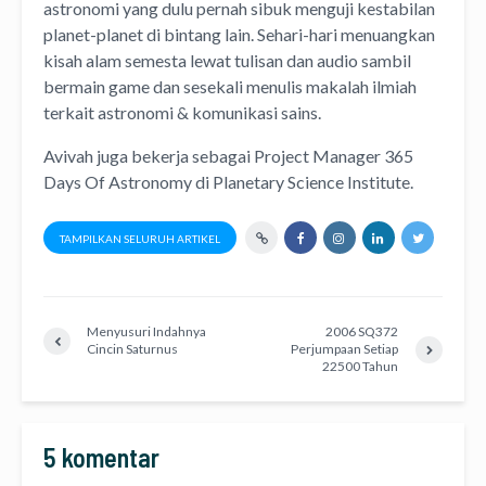
astronomi
yang dulu pernah sibuk menguji kestabilan
planet-planet di bintang lain. Sehari-hari menuangkan
kisah alam semesta lewat
tulisan
dan
audio
sambil
bermain game dan sesekali menulis
makalah ilmiah
terkait astronomi &
komunikasi sains.
Avivah juga bekerja sebagai Project Manager
365
Days Of Astronomy
di
Planetary Science Institute
.
TAMPILKAN SELURUH ARTIKEL
Menyusuri Indahnya
2006 SQ372
Cincin Saturnus
Perjumpaan Setiap
22500 Tahun
5 komentar