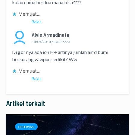
kalau cuma berdoa mana bisa????
Memuat...
Balas
Alvis Armadinata
14/05/2014 pukul 19:23
Di gbr nya ada ion H+ artinya jumlah air d bumi
berkurang wlwpun sedikit? Ww
Memuat...
Balas
Artikel terkait
OBSERVASI